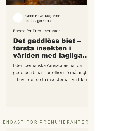
Good News Magazine
för 2 dagar sedan
Endast för Prenumeranter
Det gaddlösa biet –
första insekten i
världen med lagliga
rättigheter
I den peruanska Amazonas har de
gaddlösa bina – urfolkens "små änglar"
– blivit de första insekterna i världen att
få egna lagliga rättigheter. En
berättelse om hur vetenskap,
urfolkskunskap och juridik gick samman
för att skydda regnskogens minsta
pollinerare.
ENDAST FÖR PRENUMERANTER