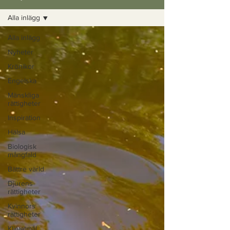
Alla inlägg
Alla inlägg
Nyheter
Krönikor
Engelska
Mänskliga
rättigheter
Inspiration
Hälsa
Biologisk
mångfald
Bättre värld
Djurens
rättigheter
Kvinnors
rättigheter
Klimatmål