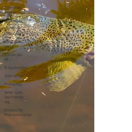
Förnybar
energi
Artikel
Barns
rättigheter
fredligare
värld
Kände du
till....
Erbjudanden
Videoklipp
Framsteg
Arter som
återhämtar
sig
Endast för
Prenumeranter