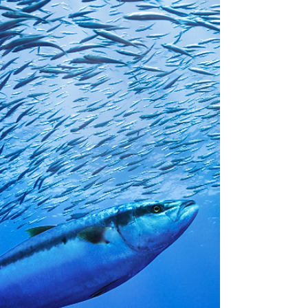
skyddas mot förorening
Historiskt beslut: Flod i Ecuador erkänns som
rättssubjekt och skyddas mot förorening