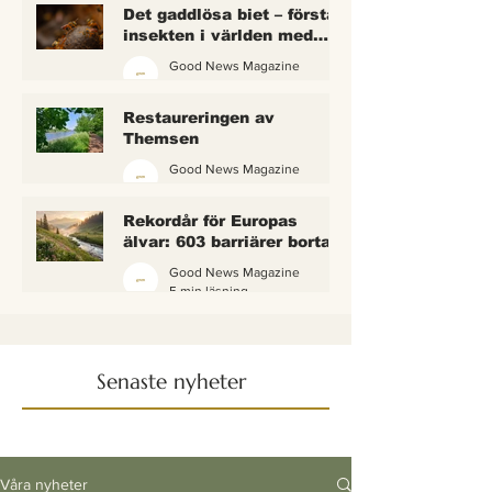
Det gaddlösa biet – första
insekten i världen med
lagliga rättigheter
Good News Magazine
2 min läsning
Restaureringen av
Themsen
Good News Magazine
6 min läsning
Rekordår för Europas
älvar: 603 barriärer borta
— och vattnet börjar andas
Good News Magazine
igen
5 min läsning
Senaste nyheter
Våra nyheter