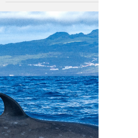
Good News Magazine
30 juni 2024
2 min läsning
Återhämtning av blåfenad tonfisk:
En framgångssaga som ger hopp för
framtiden
Återhämtning av blåfenad tonfisk: En
framgångssaga som ger hopp för framtiden