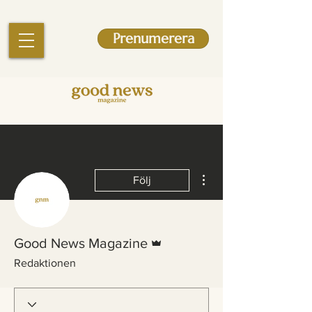
Prenumerera
Fler åtgärder
Följ
Admin
Good News Magazine
Redaktionen