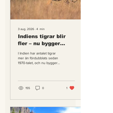
3 aug. 2026
∙
4
min
Indiens tigrar blir
fler – nu bygger
landet passager åt
I Indien har antalet tigrar
dem
mer än fördubblats sedan
1970-talet, och nu bygger
landet fler passager för
vilda djur än något annat
land i Asien – så att tigrarna
tryggt kan sprida sig till nya
marker.
155
0
1