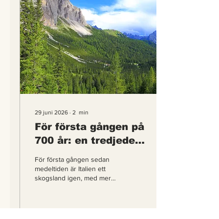
29 juni 2026
∙
2
min
För första gången på
700 år: en tredjedel
av Italien är skog
För första gången sedan
medeltiden är Italien ett
skogsland igen, med mer
yta täckt av träd än av
åkermark. Det för med sig
fler djur, friskare luft och
oväntat nog även fler