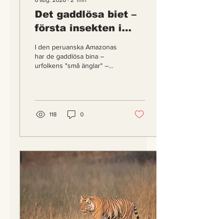
6 aug. 2026
∙
2
min
Det gaddlösa biet –
första insekten i
världen med lagliga
I den peruanska Amazonas
rättigheter
har de gaddlösa bina –
urfolkens "små änglar" –
blivit de första insekterna i
världen att få egna lagliga
rättigheter. En berättelse
om hur vetenskap,
urfolkskunskap och juridik
118
0
gick samman för att skydda
regnskogens minsta
pollinerare.