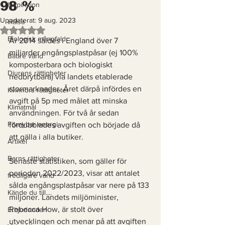
98 %
Inspiration
Uppdaterat:
9 aug. 2023
Hälsa
Betygsatt till NaN av 5 stjärnor.
Biologisk mångfald
År 2014 såldes i England över 7 
miljarder engångsplastpåsar (ej 100% 
Bättre värld
komposterbara och biologiskt 
Djurens rättigheter
nedbrytbara) via landets etablerade 
stormarknader. Året därpå infördes en 
Kvinnors rättigheter
avgift på 5p med målet att minska 
Klimatmål
användningen. För två år sedan 
Förnybar energi
fördubblades avgiften och började då 
att gälla i alla butiker. 
Artikel
Barns rättigheter
Senaste statistiken, som gäller för 
perioden 2022/2023, visar att antalet 
fredligare värld
sålda engångsplastpåsar var nere på 133 
Kände du till....
miljoner. Landets miljöminister, 
Rebecca How, är stolt över 
Erbjudanden
utvecklingen och menar på att avgiften 