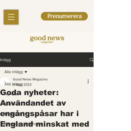
Prenumerera
Inlägg
Alla inlägg
Good News Magazine
Alla inlägg
8 aug. 2023
Goda nyheter:
Nyheter
Användandet av
Krönikor
engångspåsar har i
Engelska
England minskat med
Mänskliga rättigheter