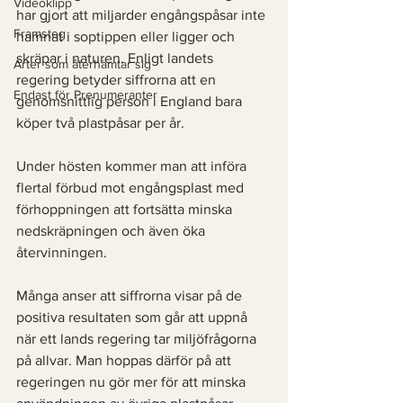
Videoklipp
har gjort att miljarder engångspåsar inte 
Framsteg
hamnat i soptippen eller ligger och 
skräpar i naturen. Enligt landets 
Arter som återhämtar sig
regering betyder siffrorna att en 
Endast för Prenumeranter
genomsnittlig person i England bara 
köper två plastpåsar per år.
Under hösten kommer man att införa 
flertal förbud mot engångsplast med 
förhoppningen att fortsätta minska 
nedskräpningen och även öka 
återvinningen. 
Många anser att siffrorna visar på de 
positiva resultaten som går att uppnå 
när ett lands regering tar miljöfrågorna 
på allvar. Man hoppas därför på att 
regeringen nu gör mer för att minska 