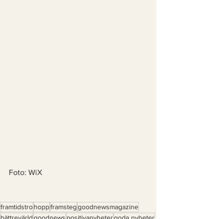
Foto: WiX
framtidstro
hopp
framsteg
goodnewsmagazine
bättrevärld
goodnews
positivanyheter
goda nyheter