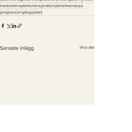
medvetenoptimism
inspiration
danielmendoza
progress
engångsplast
Visa alla
Senaste inlägg