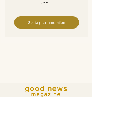
dig, året runt.
Starta prenumeration
good news
magazine
En redaktionell plattform för hopp,
framtidstro
och det som bygger upp.
LÄS