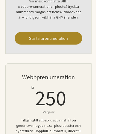
Vår mest kompletta. Allt i
webbprenumerationen plus två tryckta
nummer av magasinet hemskickade varje
år – för dig som vill hålla GNM i handen.
Starta prenumeration
Webbprenumeration
250kr
250
kr
Varje år
Tillgång till allt exklusivt innehåll på
goodnewsmagazine.se, plus rabatter och
nyhetsbrev. Hoppfull journalistik, direkt till