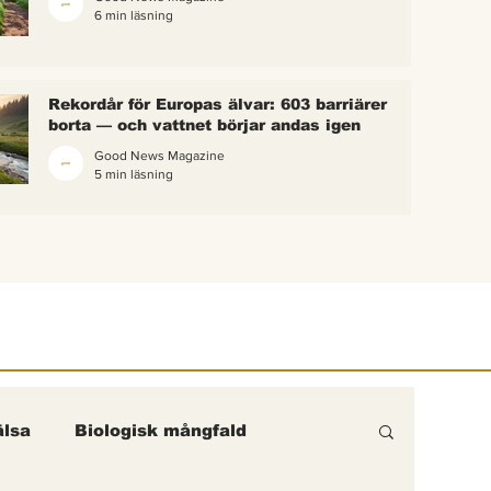
6 min läsning
 bina –
kterna i
erättelse
Rekordår för Europas älvar: 603 barriärer
ik gick
borta — och vattnet börjar andas igen
Good News Magazine
5 min läsning
lsa
Biologisk mångfald