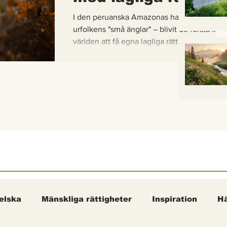
I den peruanska Amazonas har de gaddlösa
urfolkens "små änglar" – blivit de första inse
världen att få egna lagliga rättigheter. En b
om hur vetenskap, urfolkskunskap och jurid
samman för att skydda regnskogens minsta
pollinerare.
elska
Mänskliga rättigheter
Inspiration
Hä