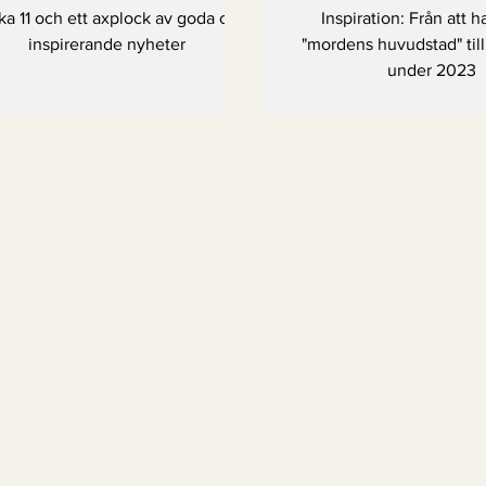
till noll m
a 11 och ett axplock av goda och
Inspiration: Från att h
inspirerande nyheter
"mordens huvudstad" till
under 2023