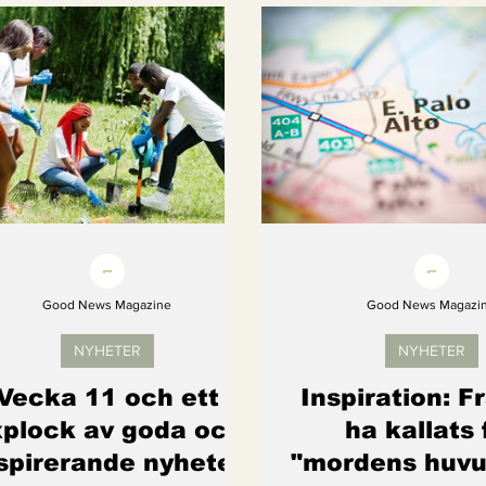
Kvinnors rättigheter
Klimatmål
Förnybar ener
Erbjudanden
Videoklipp
Framsteg
Arter s
Good News Magazine
Good News Magazi
NYHETER
NYHETER
Vecka 11 och ett
Inspiration: F
plock av goda och
ha kallats 
spirerande nyheter
"mordens huvu