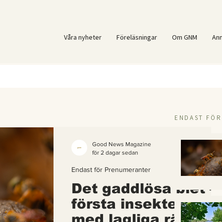
Våra nyheter
Föreläsningar
Om GNM
An
ENDAST FÖ
Good News Magazine
för 2 dagar sedan
Endast för Prenumeranter
Det gaddlösa biet –
första insekten i vä
med lagliga rättigh