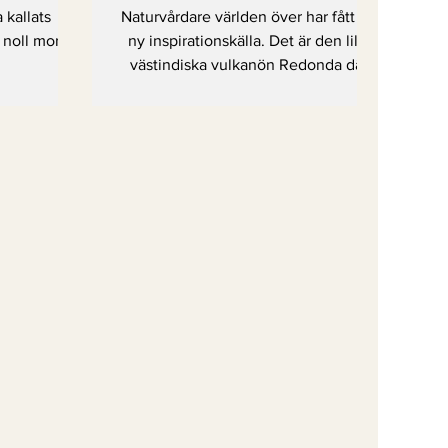
ord
a kallats
Naturvårdare världen över har fått en
 noll mord
ny inspirationskälla. Det är den lilla
västindiska vulkanön Redonda där
livet börjar att återvända.