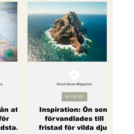
gi
Artikel
Barns rättigheter
om återhämtar sig
ne
Good News Magazine
NYHETER
rån att
Inspiration: Ön som
för
förvandlades till
dstad"
fristad för vilda djur