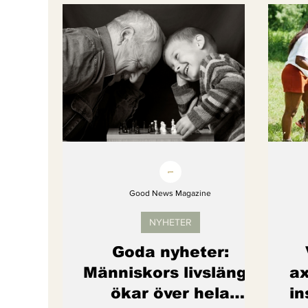
Bättre värld
Djurens rättigheter
fredligare värld
Kände du till....
Endast för Prenumeranter
Good News Magazine
NYHETER
Goda nyheter:
Människors livslängd
ax
ökar över hela
in