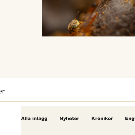
er
Alla inlägg
Nyheter
Krönikor
Eng