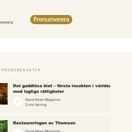
Prenumerera
nonsera
R PRENUMERANTER
Det gaddlösa biet – första insekten i världen
med lagliga rättigheter
Good News Magazine
2 min läsning
rlden
Restaureringen av Themsen
eter
Good News Magazine