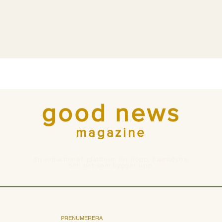
good news
magazine
En redaktionell plattform för hopp, framtidstro
och det som bygger upp.
PRENUMERERA