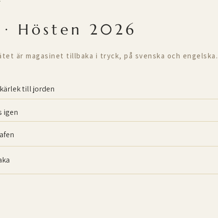
T
 · Hösten 2026
ätet är magasinet tillbaka i tryck, på svenska och engelska.
kärlek till jorden
 igen
afen
baka