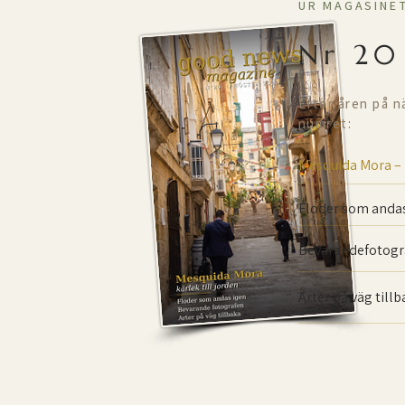
UR MAGASINE
Nr 20
Efter åren på n
numret:
Mesquida Mora –
Floder som andas
Bevarande­fotogr
Arter på väg till