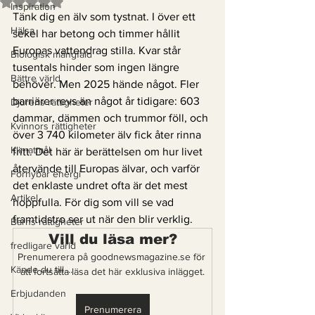
Betygsatt till NaN av 5 stjärnor.
Inspiration
Tänk dig en älv som tystnat. I över ett 
Hälsa
sekel har betong och timmer hållit 
Europas vattendrag stilla. Kvar står 
Biologisk mångfald
tusentals hinder som ingen längre 
Bättre värld
behöver. Men 2025 hände något. Fler 
barriärer revs än något år tidigare: 603 
Djurens rättigheter
dammar, dämmen och trummor föll, och 
Kvinnors rättigheter
över 3 740 kilometer älv fick åter rinna 
Klimatmål
fritt. Det här är berättelsen om hur livet 
återvände till Europas älvar, och varför 
Förnybar energi
det enklaste undret ofta är det mest 
Artikel
hoppfulla. För dig som vill se vad 
framtidstro ser ut när den blir verklig.
Barns rättigheter
Vill du läsa mer?
fredligare värld
Prenumerera på goodnewsmagazine.se för 
Kände du till....
att fortsätta läsa det här exklusiva inlägget.
Erbjudanden
Prenumerera