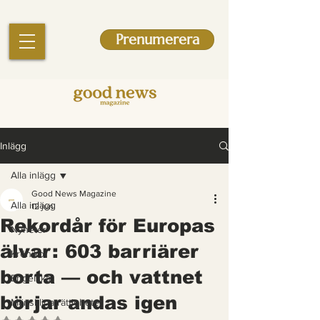
Prenumerera
Inlägg
Alla inlägg
Good News Magazine
Alla inlägg
12 juni
Rekordår för Europas
Nyheter
älvar: 603 barriärer
Krönikor
borta — och vattnet
Engelska
börjar andas igen
Mänskliga rättigheter