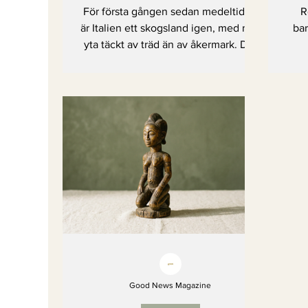
För första gången sedan medeltiden
R
är Italien ett skogsland igen, med mer
bar
yta täckt av träd än av åkermark. Det
för med sig fler djur, friskare luft och
oväntat nog även fler människor
tillbaka till landsbygden.
Good News Magazine