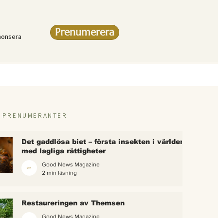
Prenumerera
nonsera
R PRENUMERANTER
Det gaddlösa biet – första insekten i världen
med lagliga rättigheter
Good News Magazine
2 min läsning
rlden
Restaureringen av Themsen
eter
Good News Magazine