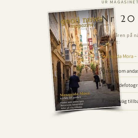
UR MAGASINE
Nr 20
Efter åren på n
numret:
Mesquida Mora –
Floder som andas
Bevarande­fotogr
Arter på väg till