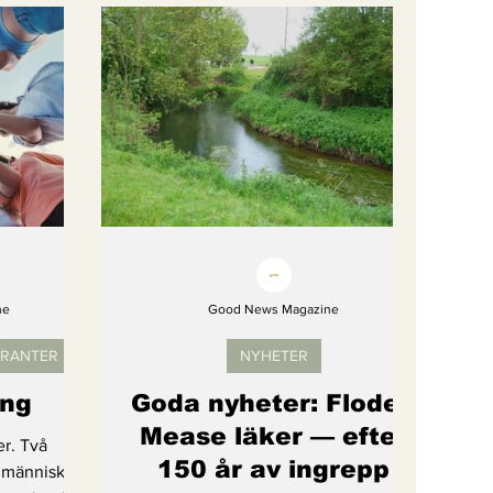
gi
Artikel
Barns rättigheter
om återhämtar sig
ne
Good News Magazine
ERANTER
NYHETER
ng
Goda nyheter: Floden
Mease läker — efter
er. Två
150 år av ingrepp
 människor