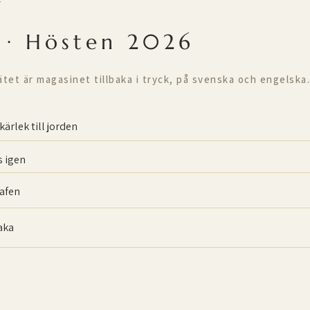
T
 · Hösten 2026
ätet är magasinet tillbaka i tryck, på svenska och engelska.
kärlek till jorden
 igen
afen
baka