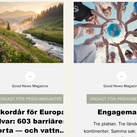
Kvinnors rättigheter
Klimatmål
Förnybar ener
Erbjudanden
Videoklipp
Framsteg
Arter s
Good News Magazine
Good News Magazi
ENDAST FÖR PRENUMERANTER
ENDAST FÖR PRENUM
kordår för Europas
Engagema
lvar: 603 barriärer
Tre platser. Tre länd
orta — och vattnet
kontinenter. Samma sak: