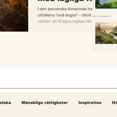
I den peruanska Amazonas har de gaddlösa
urfolkens "små änglar" – blivit de första inse
världen att få egna lagliga rättigheter. En b
om hur vetenskap, urfolkskunskap och jurid
samman för att skydda regnskogens minsta
pollinerare.
elska
Mänskliga rättigheter
Inspiration
Hä