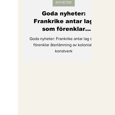
NYHETER
Goda nyheter:
Frankrike antar lag
som förenklar
återlämning av
Goda nyheter: Frankrike antar lag som
koloniala konstverk
förenklar återlämning av koloniala
konstverk