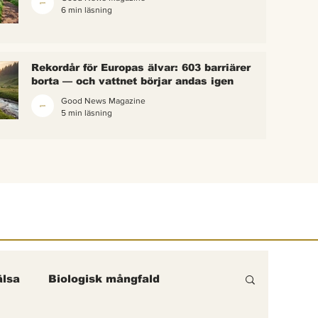
6 min läsning
 bina –
kterna i
erättelse
Rekordår för Europas älvar: 603 barriärer
ik gick
borta — och vattnet börjar andas igen
Good News Magazine
5 min läsning
lsa
Biologisk mångfald