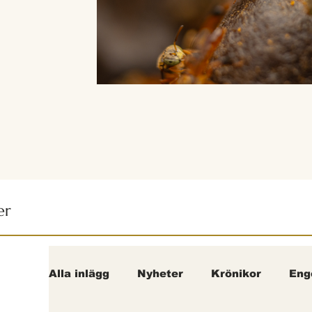
er
Alla inlägg
Nyheter
Krönikor
Eng