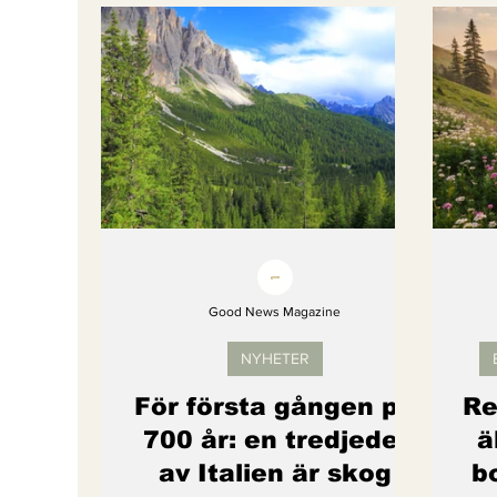
Bättre värld
Djurens rättigheter
fredligare värld
Kände du till....
Endast för Prenumeranter
Good News Magazine
NYHETER
För första gången på
Re
700 år: en tredjedel
ä
av Italien är skog
b