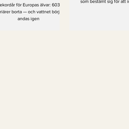
börjar andas igen
som bestämt sig för att in
ekordår för Europas älvar: 603
andra hållet.
riärer borta — och vattnet börjar
andas igen