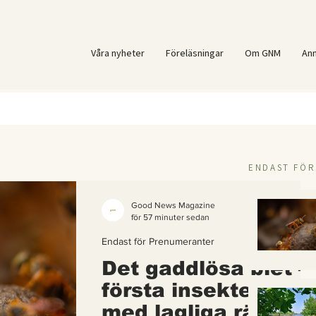
Våra nyheter
Föreläsningar
Om GNM
An
ENDAST FÖ
Good News Magazine
för 57 minuter sedan
Endast för Prenumeranter
Det gaddlösa biet –
första insekten i vä
med lagliga rättigh