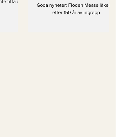
te titta åt
Goda nyheter: Floden Mease läker —
efter 150 år av ingrepp