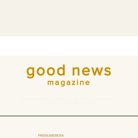
good news
magazine
En redaktionell plattform för hopp, framtidstro
och det som bygger upp.
PRENUMERERA