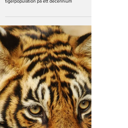
decennium
Goda nyheter: Indien har lyckats fördubbla sin
tigerpopulation på ett decennium