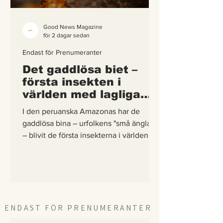
Good News Magazine
för 2 dagar sedan
Endast för Prenumeranter
Det gaddlösa biet –
första insekten i
världen med lagliga
rättigheter
I den peruanska Amazonas har de
gaddlösa bina – urfolkens "små änglar"
– blivit de första insekterna i världen att
få egna lagliga rättigheter. En
berättelse om hur vetenskap,
urfolkskunskap och juridik gick samman
för att skydda regnskogens minsta
pollinerare.
ENDAST FÖR PRENUMERANTER