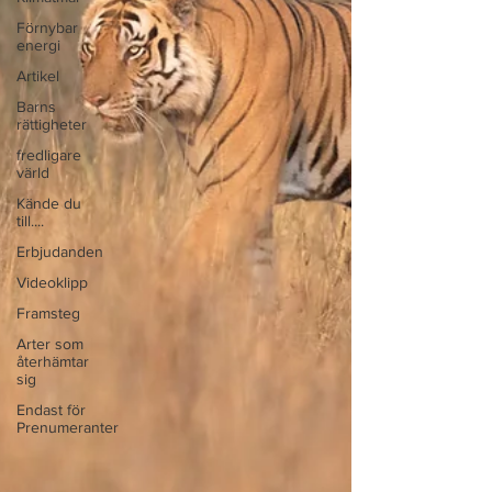
Förnybar
energi
Artikel
Barns
rättigheter
fredligare
värld
Kände du
till....
Erbjudanden
Videoklipp
Framsteg
Arter som
återhämtar
sig
Endast för
Prenumeranter