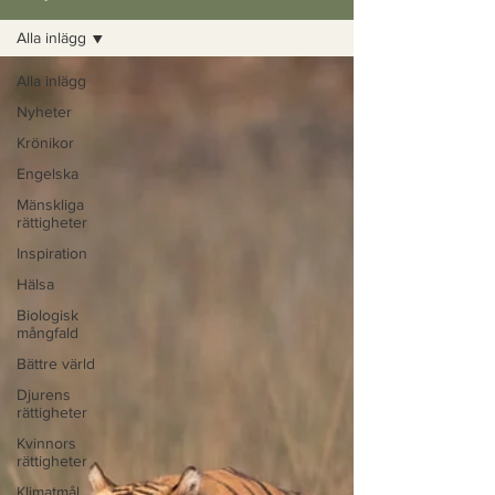
Alla inlägg
Alla inlägg
Nyheter
Krönikor
Engelska
Mänskliga
rättigheter
Inspiration
Hälsa
Biologisk
mångfald
Bättre värld
Djurens
rättigheter
Kvinnors
rättigheter
Klimatmål