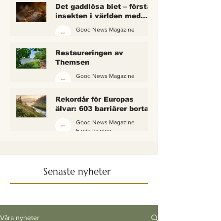
Det gaddlösa biet – första
insekten i världen med
lagliga rättigheter
Good News Magazine
2 min läsning
Restaureringen av
Themsen
Good News Magazine
6 min läsning
Rekordår för Europas
älvar: 603 barriärer borta
— och vattnet börjar andas
Good News Magazine
igen
5 min läsning
Senaste nyheter
Våra nyheter