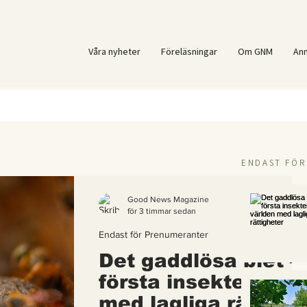
Våra nyheter
Föreläsningar
Om GNM
An
ENDAST FÖ
Good News Magazine
för 3 timmar sedan
Endast för Prenumeranter
Det gaddlösa biet –
första insekten i vä
med lagliga rättigh