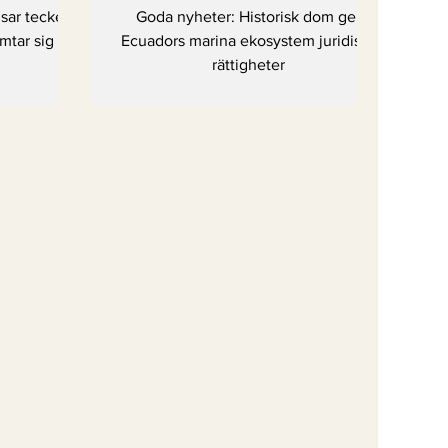
ng?
ekosystem juridiska
isar tecken
Goda nyheter: Historisk dom ger
rättigheter
mtar sig
Ecuadors marina ekosystem juridiska
rättigheter