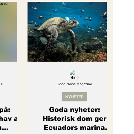
gi
Artikel
Barns rättigheter
om återhämtar sig
ne
Good News Magazine
NYHETER
på:
Goda nyheter:
 hav av
Historisk dom ger
h
Ecuadors marina