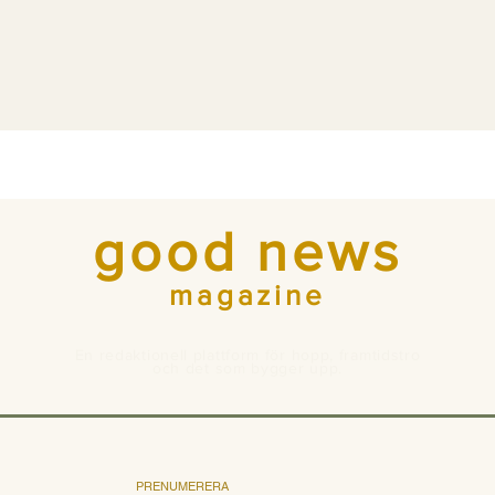
good news
magazine
En redaktionell plattform för hopp, framtidstro
och det som bygger upp.
PRENUMERERA