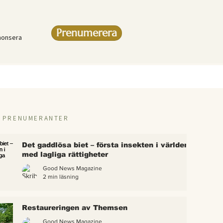
Prenumerera
nonsera
R PRENUMERANTER
Det gaddlösa biet – första insekten i världen
med lagliga rättigheter
Good News Magazine
2 min läsning
rlden
Restaureringen av Themsen
eter
Good News Magazine