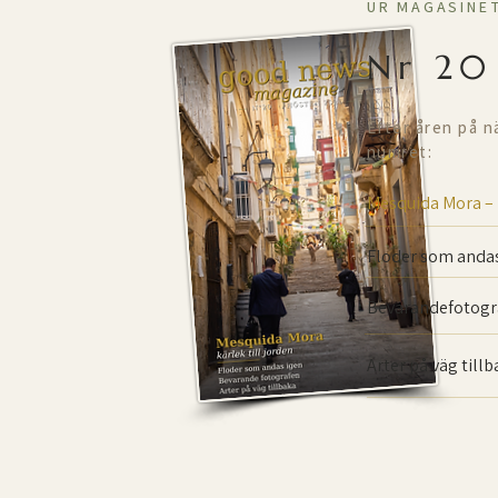
UR MAGASINE
Nr 20
Efter åren på n
numret:
Mesquida Mora –
Floder som andas
Bevarande­fotogr
Arter på väg till