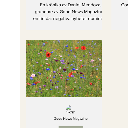
En krönika av Daniel Mendoza,
God
grundare av Good News Magazine. I
en tid där negativa nyheter dominerar
flödena påminner han oss om allt det
goda som också sker – men som
sällan får synas. Genom konkreta
exempel, personliga erfarenheter och
hoppfull statistik visar han varför vi
måste sluta blunda för framstegen. En
text om modet att se, sprida och tro
på det goda.
Good News Magazine