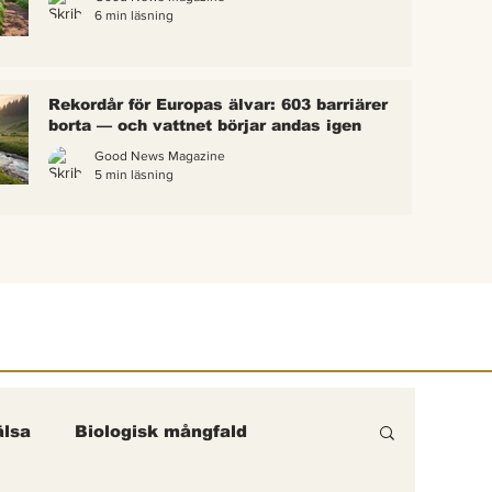
6 min läsning
 bina –
kterna i
erättelse
Rekordår för Europas älvar: 603 barriärer
ik gick
borta — och vattnet börjar andas igen
Good News Magazine
5 min läsning
lsa
Biologisk mångfald