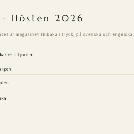
T
 · Hösten 2026
ätet är magasinet tillbaka i tryck, på svenska och engelska.
kärlek till jorden
 igen
afen
baka