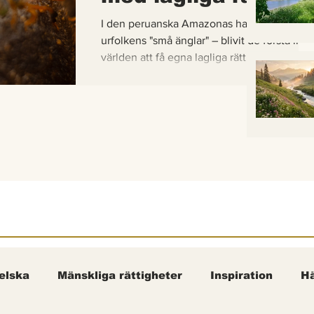
I den peruanska Amazonas har de gaddlösa
urfolkens "små änglar" – blivit de första inse
världen att få egna lagliga rättigheter. En b
om hur vetenskap, urfolkskunskap och jurid
samman för att skydda regnskogens minsta
pollinerare.
elska
Mänskliga rättigheter
Inspiration
Hä