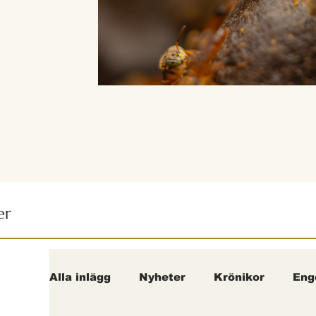
er
Alla inlägg
Nyheter
Krönikor
Eng