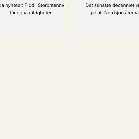
återhämtni
a nyheter: Flod i Storbritannien
Det senaste decenniet v
får egna rättigheter
på att Nordsjön återhä