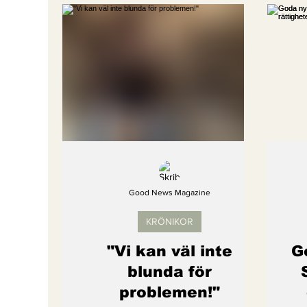
Bättre värld
Djurens rättigheter
fredligare värld
Kände du till....
Endast för Prenumeranter
Good News Magazine
KRÖNIKOR
"Vi kan väl inte
G
blunda för
problemen!"