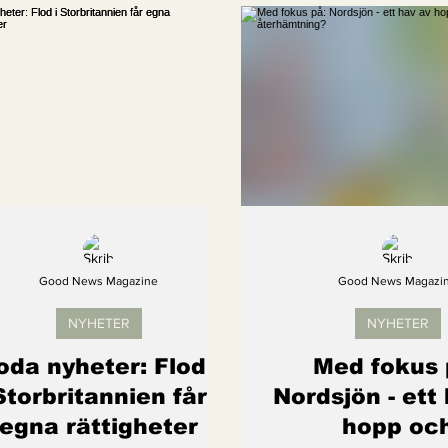
Kvinnors rättigheter
Klimatmål
Förnybar ener
Erbjudanden
Videoklipp
Framsteg
Arter s
Good News Magazine
Good News Magazi
NYHETER
NYHETER
oda nyheter: Flod i
Med fokus 
Storbritannien får
Nordsjön - ett
egna rättigheter
hopp oc