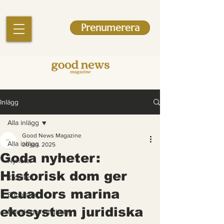
Prenumerera
Inlägg
Alla inlägg
Good News Magazine
Alla inlägg
20 jan. 2025
Goda nyheter:
Nyheter
Historisk dom ger
Krönikor
Ecuadors marina
Engelska
ekosystem juridiska
Mänskliga rättigheter