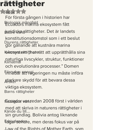
rättigheter
Inspiration
Betygsatt till NaN av 5 stjärnor.
Hälsa
För första gången i historien har 
Biologisk mångfald
Ecuadors marina ekosystem fått 
juridiska rättigheter. Det är landets 
Bättre värld
konstitutionsdomstol som i ett beslut 
Djurens rättigheter
gör gällande att kustnära marina 
Kvinnors rättigheter
ekosystem “har rätt att upprätthålla sina 
naturliga livscykler, struktur, funktioner 
Klimatmål
och evolutionära processer.” Domen 
Förnybar energi
innebär att regeringen nu måste införa 
starkare skydd för att bevara dessa 
Artikel
viktiga ekosystem.
Barns rättigheter
Ecuador var redan 2008 först i världen 
fredligare värld
med att skriva in naturens rättigheter i 
Kände du till....
sin grundlag. Bolivia antog liknande 
Erbjudanden
lagar senare, men deras fokus var på 
Law of the Rights of Mother Earth
, som 