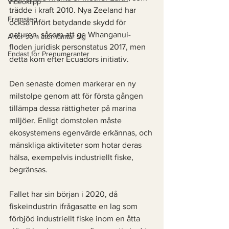
Videoklipp
trädde i kraft 2010. Nya Zeeland har 
Framsteg
också infört betydande skydd för 
naturen, såsom att ge Whanganui-
Arter som återhämtar sig
floden juridisk personstatus 2017, men 
Endast för Prenumeranter
detta kom efter Ecuadors initiativ.
Den senaste domen markerar en ny 
milstolpe genom att för första gången 
tillämpa dessa rättigheter på marina 
miljöer. Enligt domstolen måste 
ekosystemens egenvärde erkännas, och 
mänskliga aktiviteter som hotar deras 
hälsa, exempelvis industriellt fiske, 
begränsas.
Fallet har sin början i 2020, då 
fiskeindustrin ifrågasatte en lag som 
förbjöd industriellt fiske inom en åtta 