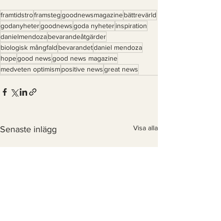
framtidstro
framsteg
goodnewsmagazine
bättrevärld
godanyheter
goodnews
goda nyheter
inspiration
danielmendoza
bevarandeåtgärder
biologisk mångfald
bevarandet
daniel mendoza
hope
good news
good news magazine
medveten optimism
positive news
great news
Visa alla
Senaste inlägg