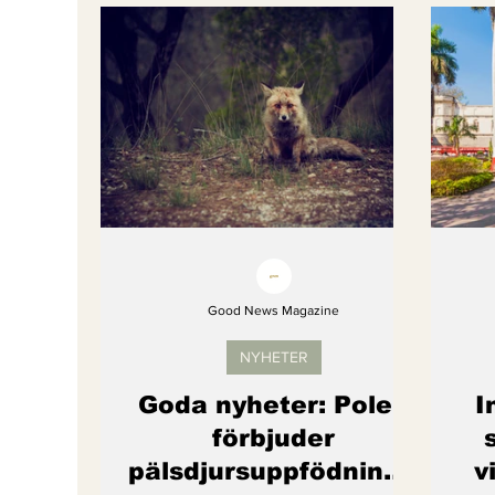
Bättre värld
Djurens rättigheter
fredligare värld
Kände du till....
Endast för Prenumeranter
Good News Magazine
NYHETER
Goda nyheter: Polen
I
förbjuder
pälsdjursuppfödning –
v