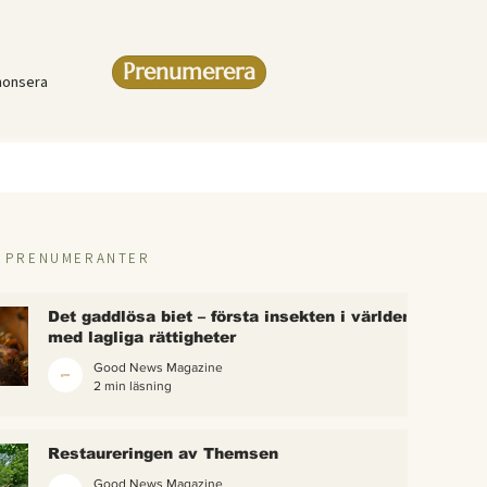
Prenumerera
nonsera
R PRENUMERANTER
Det gaddlösa biet – första insekten i världen
med lagliga rättigheter
Good News Magazine
2 min läsning
rlden
Restaureringen av Themsen
eter
Good News Magazine