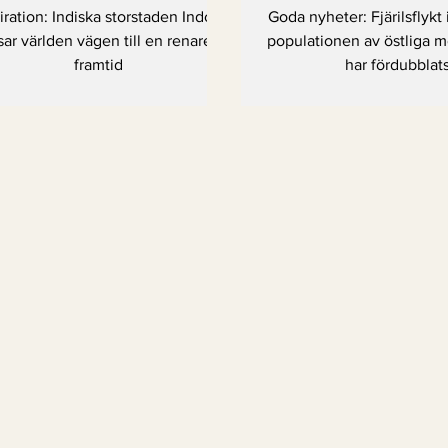
ll en renare framtid
östliga monarkf
iration: Indiska storstaden Indore
Goda nyheter: Fjärilsflykt
har fördubb
sar världen vägen till en renare
populationen av östliga mo
framtid
har fördubblat