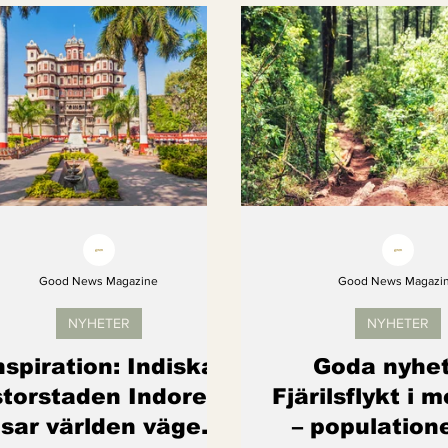
Kvinnors rättigheter
Klimatmål
Förnybar ener
Erbjudanden
Videoklipp
Framsteg
Arter s
Good News Magazine
Good News Magazi
NYHETER
NYHETER
nspiration: Indiska
Goda nyhet
storstaden Indore
Fjärilsflykt i 
isar världen vägen
– population