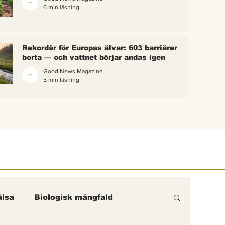
6 min läsning
 bina –
kterna i
erättelse
Rekordår för Europas älvar: 603 barriärer
ik gick
borta — och vattnet börjar andas igen
Good News Magazine
5 min läsning
lsa
Biologisk mångfald