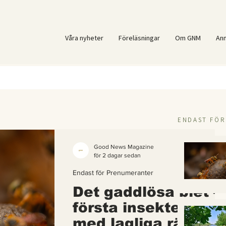
Våra nyheter
Föreläsningar
Om GNM
An
ENDAST FÖ
Good News Magazine
för 2 dagar sedan
Endast för Prenumeranter
Det gaddlösa biet –
första insekten i vä
med lagliga rättigh