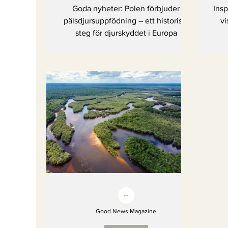
ett historiskt steg för
ti
Goda nyheter: Polen förbjuder
Insp
djurskyddet i Europa
pälsdjursuppfödning – ett historiskt
vi
steg för djurskyddet i Europa
Good News Magazine