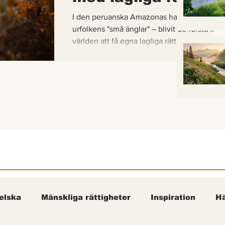
I den peruanska Amazonas har de gaddlösa
urfolkens "små änglar" – blivit de första inse
världen att få egna lagliga rättigheter. En b
om hur vetenskap, urfolkskunskap och jurid
samman för att skydda regnskogens minsta
pollinerare.
elska
Mänskliga rättigheter
Inspiration
Hä