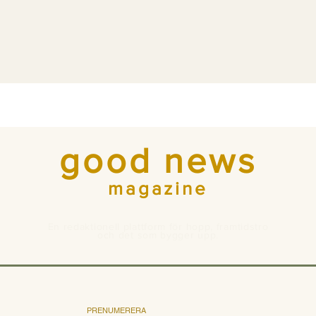
good news
magazine
En redaktionell plattform för hopp, framtidstro
och det som bygger upp.
PRENUMERERA