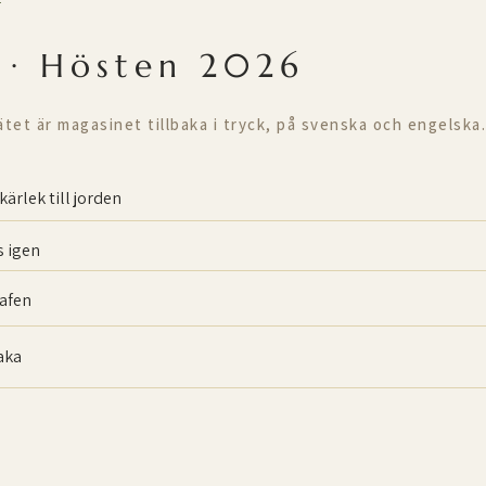
T
 · Hösten 2026
ätet är magasinet tillbaka i tryck, på svenska och engelska.
kärlek till jorden
 igen
afen
baka