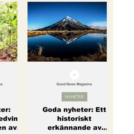
gi
Artikel
Barns rättigheter
om återhämtar sig
ne
Good News Magazine
NYHETER
er:
Goda nyheter: Ett
medvind
historiskt
en av
erkännande av