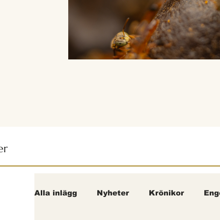
er
Alla inlägg
Nyheter
Krönikor
Eng