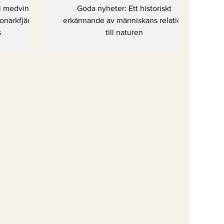
järilar
människans relation
 i medvind –
Goda nyheter: Ett historiskt
lats
till naturen
narkfjärilar
erkännande av människans relation
s
till naturen