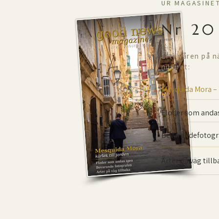
UR MAGASINE
Nr 20
Efter åren på n
numret:
Mesquida Mora –
Floder som andas
Bevarande­fotogr
Arter på väg till