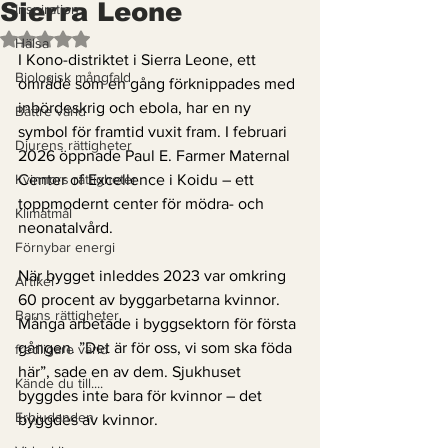
Sierra Leone
Inspiration
Betygsatt till NaN av 5 stjärnor.
Hälsa
I Kono-distriktet i Sierra Leone, ett 
Biologisk mångfald
område som en gång förknippades med 
inbördeskrig och ebola, har en ny 
Bättre värld
symbol för framtid vuxit fram. I februari 
Djurens rättigheter
2026 öppnade Paul E. Farmer Maternal 
Kvinnors rättigheter
Center of Excellence i Koidu – ett 
toppmodernt center för mödra- och 
Klimatmål
neonatalvård.
Förnybar energi
När bygget inleddes 2023 var omkring 
Artikel
60 procent av byggarbetarna kvinnor. 
Barns rättigheter
Många arbetade i byggsektorn för första 
gången. ”Det är för oss, vi som ska föda 
fredligare värld
här”, sade en av dem. Sjukhuset 
Kände du till....
byggdes inte bara för kvinnor – det 
Erbjudanden
byggdes av kvinnor.