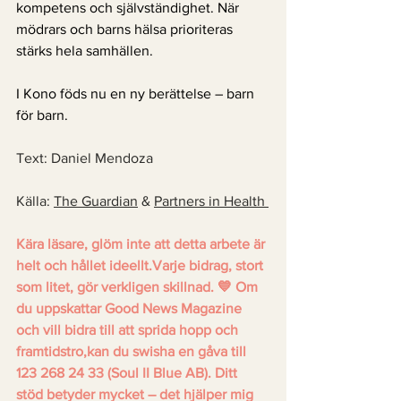
kompetens och självständighet. När 
mödrars och barns hälsa prioriteras 
stärks hela samhällen.
I Kono föds nu en ny berättelse – barn 
för barn.
Text: Daniel Mendoza 
Källa: 
The Guardian
 & 
Partners in Health 
Kära läsare, glöm inte att detta arbete är 
helt och hållet ideellt.Varje bidrag, stort 
som litet, gör verkligen skillnad. 💙 Om 
du uppskattar Good News Magazine 
och vill bidra till att sprida hopp och 
framtidstro,kan du swisha en gåva till 
123 268 24 33 (Soul II Blue AB). Ditt 
stöd betyder mycket – det hjälper mig 