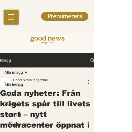
Prenumerera
Inlägg
Alla inlägg
Good News Magazine
Alla inlägg
25 feb.
Goda nyheter: Från
Nyheter
krigets spår till livets
Krönikor
start – nytt
Engelska
mödracenter öppnat i
Mänskliga rättigheter