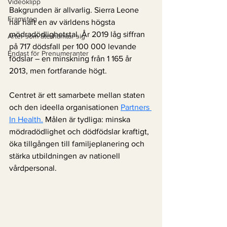
Videoklipp
Bakgrunden är allvarlig. Sierra Leone 
Framsteg
har haft en av världens högsta 
mödradödlighetstal. År 2019 låg siffran 
Arter som återhämtar sig
på 717 dödsfall per 100 000 levande 
Endast för Prenumeranter
födslar – en minskning från 1 165 år 
2013, men fortfarande högt.
Centret är ett samarbete mellan staten 
och den ideella organisationen 
Partners 
In Health.
 Målen är tydliga: minska 
mödradödlighet och dödfödslar kraftigt, 
öka tillgången till familjeplanering och 
stärka utbildningen av nationell 
vårdpersonal.