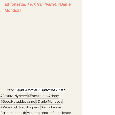
att fortsätta. 
Tack från hjärtat, / 
Daniel 
Mendoza
Foto: 
Sean Andrew Bangura / PIH
#PositivaNyheter
#Framtidstro
#Hopp
#GoodNewsMagazine
#DanielMendoza
#MänskligUtveckling
vård
Sierra Leone
Partnersinhealth
Maternalcenterofexcellence