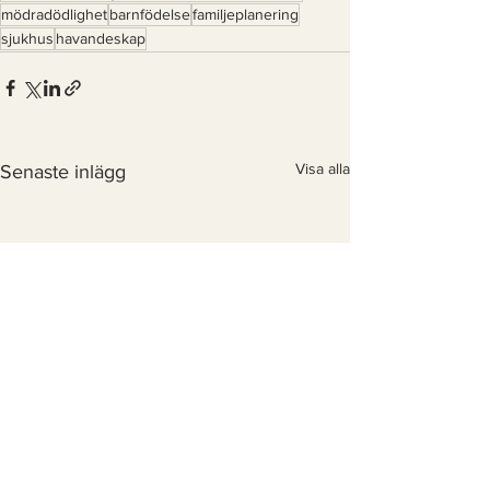
mödradödlighet
barnfödelse
familjeplanering
sjukhus
havandeskap
Visa alla
Senaste inlägg