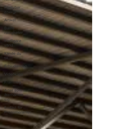
Förnybar
energi
Artikel
Barns
rättigheter
fredligare
värld
Kände du
till....
Erbjudanden
Videoklipp
Framsteg
Arter som
återhämtar
sig
Endast för
Prenumeranter