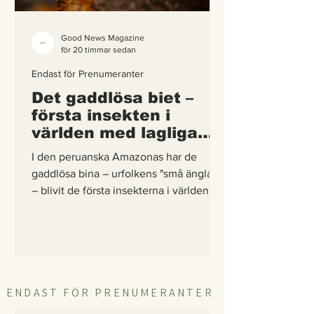
Good News Magazine
för 20 timmar sedan
Endast för Prenumeranter
Det gaddlösa biet –
första insekten i
världen med lagliga
rättigheter
I den peruanska Amazonas har de
gaddlösa bina – urfolkens "små änglar"
– blivit de första insekterna i världen att
få egna lagliga rättigheter. En
berättelse om hur vetenskap,
urfolkskunskap och juridik gick samman
för att skydda regnskogens minsta
pollinerare.
ENDAST FÖR PRENUMERANTER