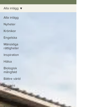
Alla inlägg
Alla inlägg
Nyheter
Krönikor
Engelska
Mänskliga
rättigheter
Inspiration
Hälsa
Biologisk
mångfald
Bättre värld
Djurens
rättigheter
Kvinnors
rättigheter
Klimatmål