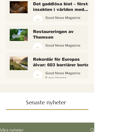
Det gaddlösa biet – första
insekten i världen med
lagliga rättigheter
Good News Magazine
2 min läsning
Restaureringen av
Themsen
Good News Magazine
6 min läsning
Rekordår för Europas
älvar: 603 barriärer borta
— och vattnet börjar andas
Good News Magazine
igen
5 min läsning
Senaste nyheter
Våra nyheter