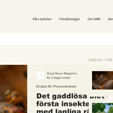
Våra nyheter
Föreläsningar
Om GNM
An
ENDAST FÖ
Good News Magazine
för 2 dagar sedan
Endast för Prenumeranter
Det gaddlösa biet –
första insekten i vä
med lagliga rättigh