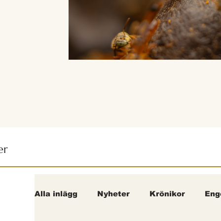
er
Alla inlägg
Nyheter
Krönikor
Eng