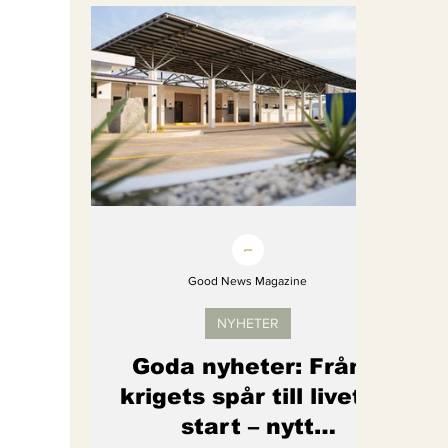
Bättre värld
Djurens rättigheter
fredligare värld
Kände du till....
Endast för Prenumeranter
Good News Magazine
NYHETER
Goda nyheter: Från
krigets spår till livets
start – nytt