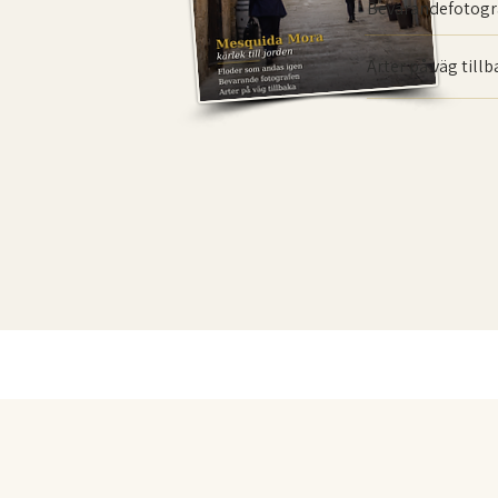
Bevarande­fotogr
Arter på väg till