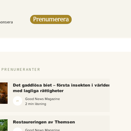
Prenumerera
nonsera
R PRENUMERANTER
Det gaddlösa biet – första insekten i världen
med lagliga rättigheter
Good News Magazine
2 min läsning
rlden
Restaureringen av Themsen
eter
Good News Magazine