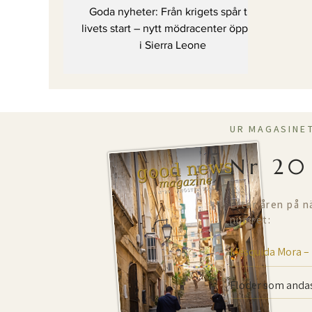
mödracenter öppnat i
Goda nyheter: Från krigets spår till
Sierra Leone
livets start – nytt mödracenter öppnat
i Sierra Leone
UR MAGASINE
Nr 20
Efter åren på n
numret:
Mesquida Mora –
Floder som andas