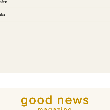
afen
baka
good news
magazine