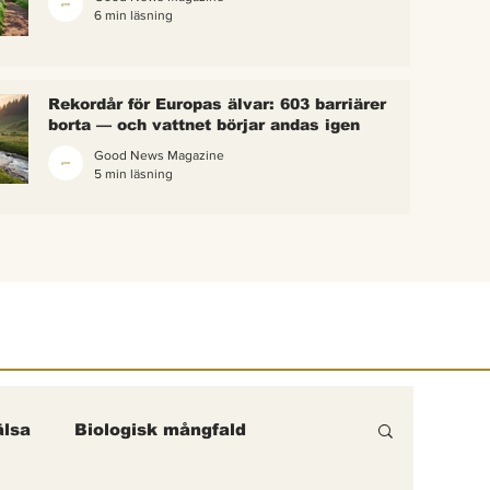
6 min läsning
 bina –
kterna i
erättelse
Rekordår för Europas älvar: 603 barriärer
ik gick
borta — och vattnet börjar andas igen
Good News Magazine
5 min läsning
lsa
Biologisk mångfald