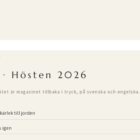
T
 · Hösten 2026
ätet är magasinet tillbaka i tryck, på svenska och engelska.
kärlek till jorden
 igen