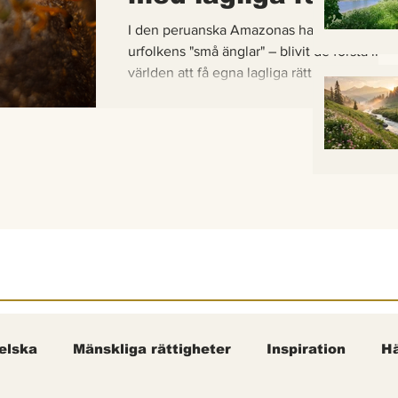
I den peruanska Amazonas har de gaddlösa
urfolkens "små änglar" – blivit de första inse
världen att få egna lagliga rättigheter. En b
om hur vetenskap, urfolkskunskap och jurid
samman för att skydda regnskogens minsta
pollinerare.
elska
Mänskliga rättigheter
Inspiration
Hä