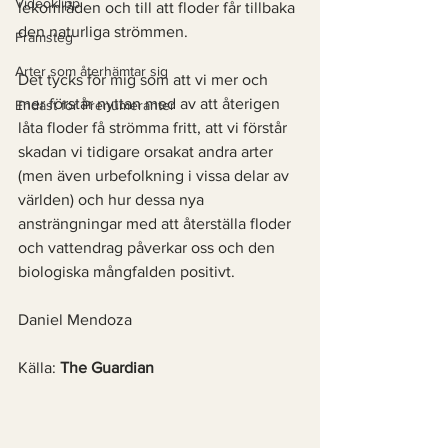
Videoklipp
lekområden och till att floder får tillbaka 
den naturliga strömmen. 
Framsteg
Arter som återhämtar sig
Det tycks för mig som att vi mer och 
mer förstår nyttan med av att återigen 
Endast för Prenumeranter
låta floder få strömma fritt, att vi förstår 
skadan vi tidigare orsakat andra arter 
(men även urbefolkning i vissa delar av 
världen) och hur dessa nya 
ansträngningar med att återställa floder 
och vattendrag påverkar oss och den 
biologiska mångfalden positivt. 
Daniel Mendoza
Källa: 
The Guardian  