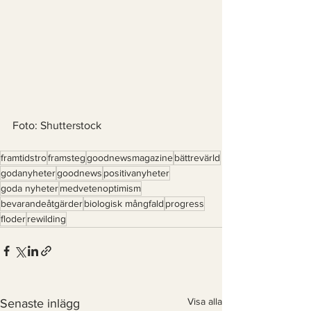
Foto: Shutterstock 
framtidstro
framsteg
goodnewsmagazine
bättrevärld
godanyheter
goodnews
positivanyheter
goda nyheter
medvetenoptimism
bevarandeåtgärder
biologisk mångfald
progress
floder
rewilding
Visa alla
Senaste inlägg