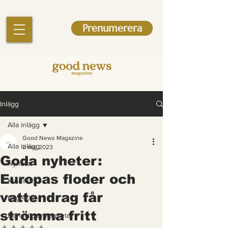
Prenumerera
Inlägg
Alla inlägg
Good News Magazine
Alla inlägg
2 maj 2023
Goda nyheter:
Nyheter
Europas floder och
Krönikor
vattendrag får
Engelska
strömma fritt
Mänskliga rättigheter