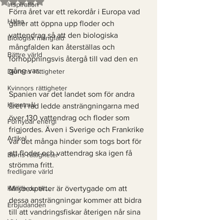
Betygsatt till NaN av 5 stjärnor.
Inspiration
Förra året var ett rekordår i Europa vad 
Hälsa
gäller att öppna upp floder och 
vattendrag så att den biologiska 
Biologisk mångfald
mångfalden kan återställas och 
Bättre värld
förhoppningsvis återgå till vad den en 
gång var. 
Djurens rättigheter
Kvinnors rättigheter
Spanien var det landet som för andra 
Klimatmål
året i rad ledde ansträngningarna med 
över 130 vattendrag och floder som 
Förnybar energi
frigjordes. Även i Sverige och Frankrike 
Artikel
var det många hinder som togs bort för 
att floder och vattendrag ska igen få 
Barns rättigheter
strömma fritt. 
fredligare värld
Kände du till....
Miljöexperter är övertygade om att 
dessa ansträngningar kommer att bidra 
Erbjudanden
till att vandringsfiskar återigen når sina 