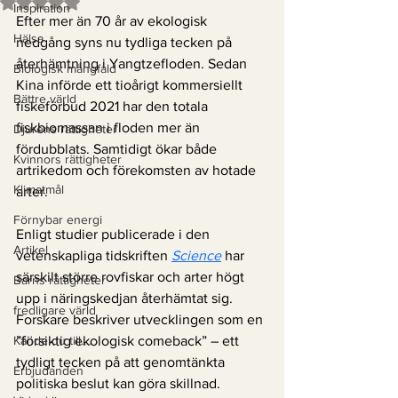
Betygsatt till NaN av 5 stjärnor.
Inspiration
Efter mer än 70 år av ekologisk 
Hälsa
nedgång syns nu tydliga tecken på 
återhämtning i Yangtzefloden. Sedan 
Biologisk mångfald
Kina införde ett tioårigt kommersiellt 
Bättre värld
fiskeförbud 2021 har den totala 
fiskbiomassan i floden mer än 
Djurens rättigheter
fördubblats. Samtidigt ökar både 
Kvinnors rättigheter
artrikedom och förekomsten av hotade 
Klimatmål
arter.
Förnybar energi
Enligt studier publicerade i den 
Artikel
vetenskapliga tidskriften 
Science
 har 
särskilt större rovfiskar och arter högt 
Barns rättigheter
upp i näringskedjan återhämtat sig. 
fredligare värld
Forskare beskriver utvecklingen som en 
Kände du till....
”försiktig ekologisk comeback” – ett 
tydligt tecken på att genomtänkta 
Erbjudanden
politiska beslut kan göra skillnad.