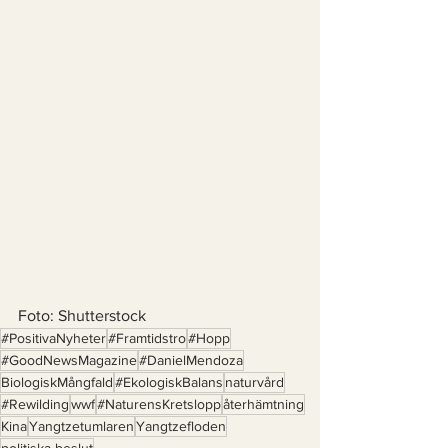
Foto: Shutterstock 
#PositivaNyheter
#Framtidstro
#Hopp
#GoodNewsMagazine
#DanielMendoza
BiologiskMångfald
#EkologiskBalans
naturvård
#Rewilding
wwf
#NaturensKretslopp
återhämtning
Kina
Yangtzetumlaren
Yangtzefloden