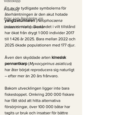
Videoklipp
En av de tydligaste symbolerna för 
Framsteg
återhämtningen är den akut hotade 
Arter som återhämtar sig
yangtzetumlaren
 (
Neophocaena 
asiaeorientalis
). Beståndet i vilt tillstånd 
Endast för Prenumeranter
har ökat från drygt 1 000 individer 2017 
till 1 426 år 2025. Bara mellan 2022 och 
2025 ökade populationen med 177 djur.
Även den skyddade arten 
kinesisk 
pennantkarp
 (
Myxocyprinus asiaticus
) 
har åter börjat reproducera sig naturligt 
– efter mer än 20 års frånvaro.
Bakom utvecklingen ligger inte bara 
fiskestoppet. Omkring 200 000 fiskare 
har fått stöd att hitta alternativa 
försörjningar, över 100 000 båtar har 
tagits ur bruk och insatser för bättre 