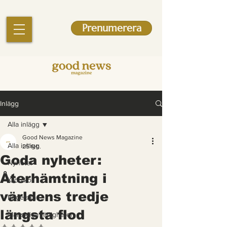
Prenumerera
Inlägg
Alla inlägg
Good News Magazine
Alla inlägg
25 feb.
Goda nyheter:
Nyheter
Återhämtning i
Krönikor
världens tredje
Engelska
längsta flod
Mänskliga rättigheter