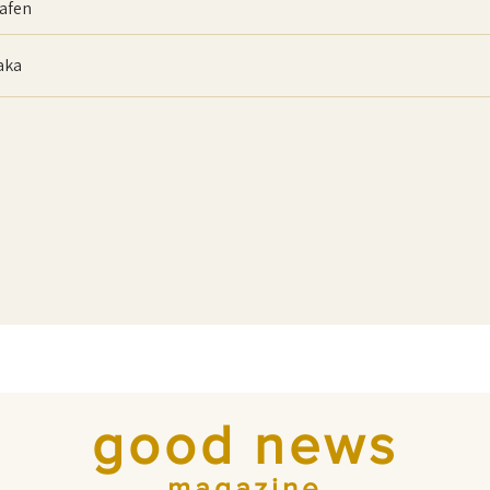
afen
baka
good news
magazine