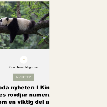
Kvinnors rättigheter
Klimatmål
Förnybar ener
Erbjudanden
Videoklipp
Framsteg
Arter s
Good News Magazine
NYHETER
da nyheter: I Kina
es rovdjur numera
om en viktig del av