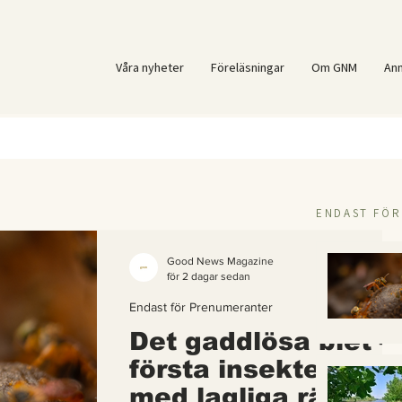
Våra nyheter
Föreläsningar
Om GNM
An
ENDAST FÖ
Good News Magazine
för 2 dagar sedan
Endast för Prenumeranter
Det gaddlösa biet –
första insekten i vä
med lagliga rättigh