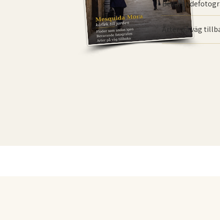
Bevarande­fotogr
Arter på väg till