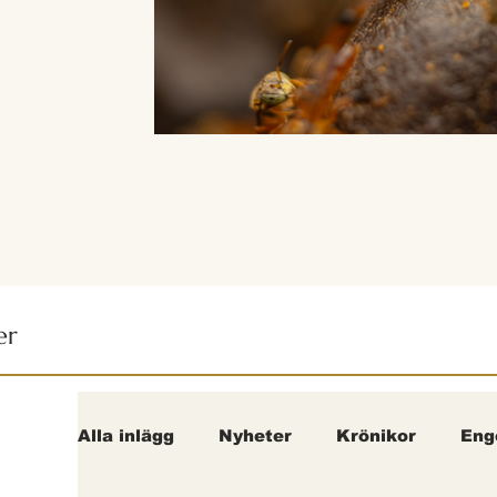
er
Alla inlägg
Nyheter
Krönikor
Eng