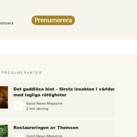
Prenumerera
nonsera
R PRENUMERANTER
Det gaddlösa biet – första insekten i världen
med lagliga rättigheter
Good News Magazine
2 min läsning
rlden
Restaureringen av Themsen
eter
Good News Magazine