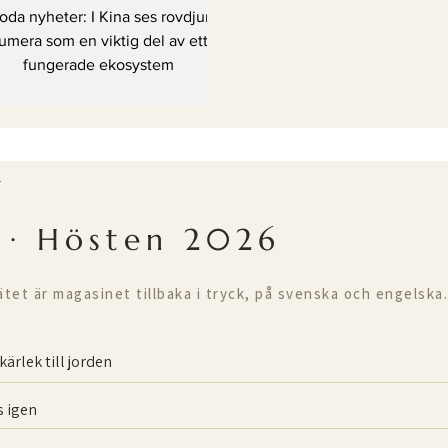
ett fungerade
oda nyheter: I Kina ses rovdjur
ekosystem
umera som en viktig del av ett
fungerade ekosystem
T
 · Hösten 2026
ätet är magasinet tillbaka i tryck, på svenska och engelska.
kärlek till jorden
 igen