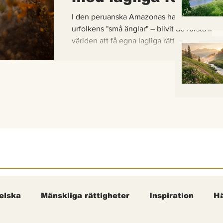
I den peruanska Amazonas har de gaddlösa
urfolkens "små änglar" – blivit de första inse
världen att få egna lagliga rättigheter. En b
om hur vetenskap, urfolkskunskap och jurid
samman för att skydda regnskogens minsta
pollinerare.
elska
Mänskliga rättigheter
Inspiration
Hä