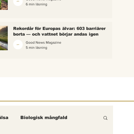
6 min läsning
 bina –
kterna i
erättelse
Rekordår för Europas älvar: 603 barriärer
ik gick
borta — och vattnet börjar andas igen
Good News Magazine
5 min läsning
lsa
Biologisk mångfald