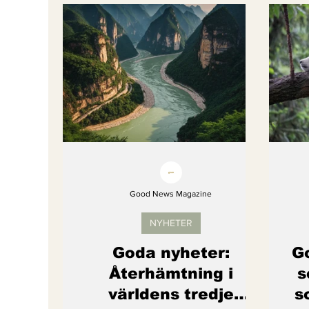
Bättre värld
Djurens rättigheter
fredligare värld
Kände du till....
Endast för Prenumeranter
Good News Magazine
NYHETER
Goda nyheter:
Go
Återhämtning i
s
världens tredje
s