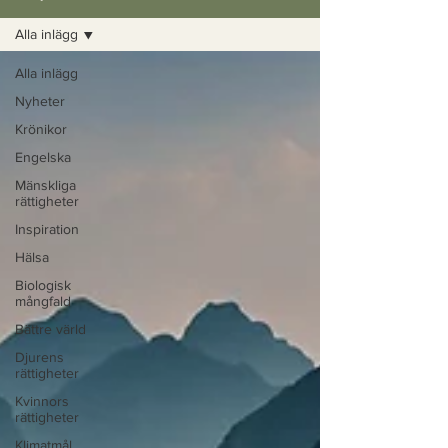
Alla inlägg
Alla inlägg
Nyheter
Krönikor
Engelska
Mänskliga
rättigheter
Inspiration
Hälsa
Biologisk
mångfald
Bättre värld
Djurens
rättigheter
Kvinnors
rättigheter
Klimatmål