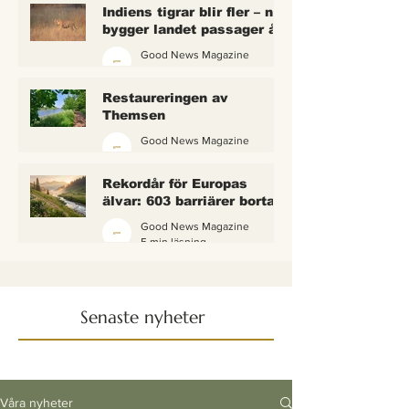
Indiens tigrar blir fler – nu
bygger landet passager åt
dem
Good News Magazine
4 min läsning
Restaureringen av
Themsen
Good News Magazine
6 min läsning
Rekordår för Europas
älvar: 603 barriärer borta
— och vattnet börjar andas
Good News Magazine
igen
5 min läsning
Senaste nyheter
Våra nyheter