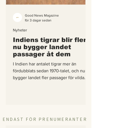
Good News Magazine
för 3 dagar sedan
Nyheter
Indiens tigrar blir fler –
nu bygger landet
passager åt dem
I Indien har antalet tigrar mer än
fördubblats sedan 1970-talet, och nu
bygger landet fler passager för vilda
djur än något annat land i Asien – så att
tigrarna tryggt kan sprida sig till nya
marker.
ENDAST FÖR PRENUMERANTER