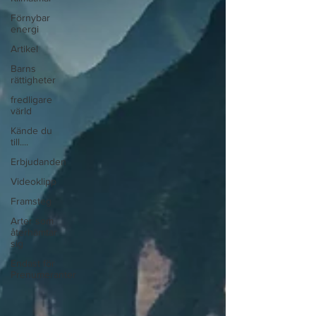
Förnybar
energi
Artikel
Barns
rättigheter
fredligare
värld
Kände du
till....
Erbjudanden
Videoklipp
Framsteg
Arter som
återhämtar
sig
Endast för
Prenumeranter