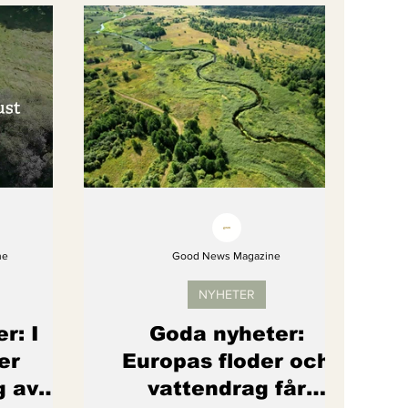
gi
Artikel
Barns rättigheter
om återhämtar sig
ne
Good News Magazine
NYHETER
r: I
Goda nyheter:
er
Europas floder och
g av
vattendrag får