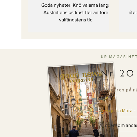
fler än före
h
Goda nyheter: Knölvalarna längs
valfångstens tid
Australiens östkust fler än före
åter
valfångstens tid
UR MAGASINE
Nr 20
Efter åren på n
numret:
Mesquida Mora –
Floder som andas