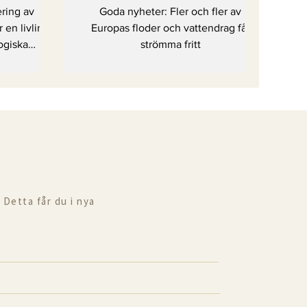
hotade
strömma fritt
ering av
Goda nyheter: Fler och fler av
lina
en livlina
Europas floder och vattendrag får
ogiska
strömma fritt
 Detta får du i nya