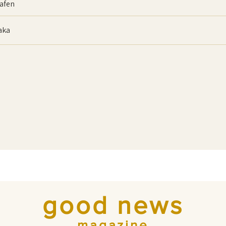
afen
baka
good news
magazine