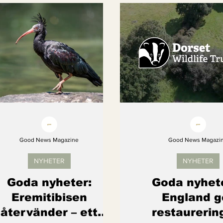
Kvinnors rättigheter
Klimatmål
Förnybar ener
Erbjudanden
Videoklipp
Framsteg
Arter s
Good News Magazine
Good News Magazi
NYHETER
NYHETER
Goda nyheter:
Goda nyhete
Eremitibisen
England g
återvänder – ett
restaurerin