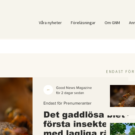
Våra nyheter
Föreläsningar
Om GNM
An
ENDAST FÖ
Good News Magazine
för 2 dagar sedan
Endast för Prenumeranter
Det gaddlösa biet –
första insekten i vä
med lagliga rättigh