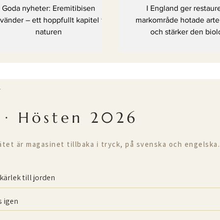
oppfullt kapitel för
markområde 
Goda nyheter: Eremitibisen
I England ger restaur
naturen
arter en liv
vänder – ett hoppfullt kapitel för
markområde hotade arter 
naturen
och stärker den biol
mångfalden
T
 · Hösten 2026
ätet är magasinet tillbaka i tryck, på svenska och engelska.
kärlek till jorden
 igen