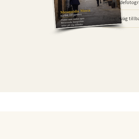
Bevarande­fotogr
Arter på väg till