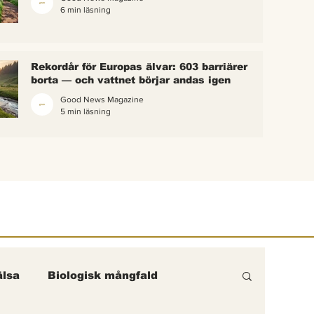
6 min läsning
 bina –
kterna i
erättelse
Rekordår för Europas älvar: 603 barriärer
ik gick
borta — och vattnet börjar andas igen
Good News Magazine
5 min läsning
lsa
Biologisk mångfald