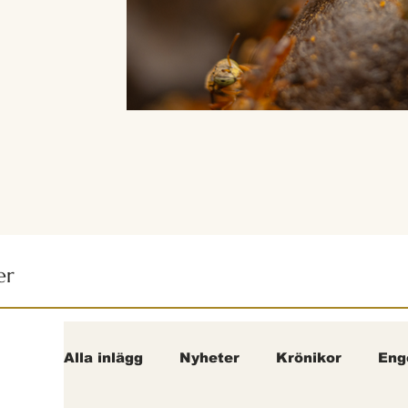
er
Alla inlägg
Nyheter
Krönikor
Eng