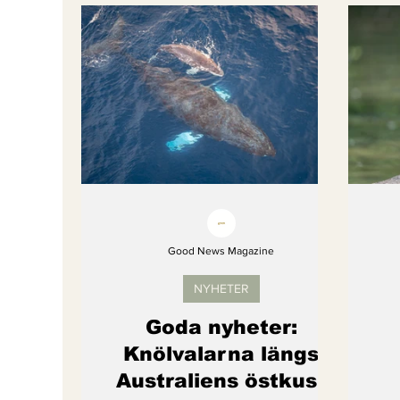
Bättre värld
Djurens rättigheter
fredligare värld
Kände du till....
Endast för Prenumeranter
Good News Magazine
NYHETER
Goda nyheter:
Knölvalarna längs
Australiens östkust