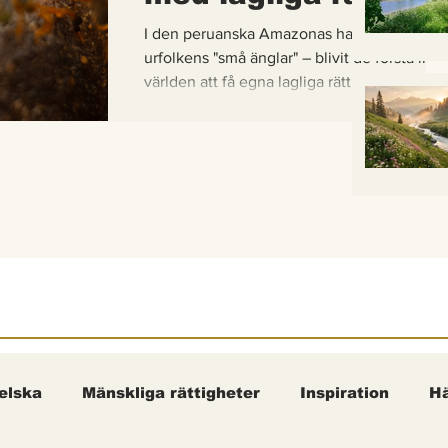
I den peruanska Amazonas har de gaddlösa
urfolkens "små änglar" – blivit de första inse
världen att få egna lagliga rättigheter. En b
om hur vetenskap, urfolkskunskap och jurid
samman för att skydda regnskogens minsta
pollinerare.
elska
Mänskliga rättigheter
Inspiration
Hä