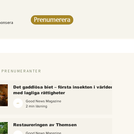
Prenumerera
nonsera
R PRENUMERANTER
Det gaddlösa biet – första insekten i världen
med lagliga rättigheter
Good News Magazine
2 min läsning
rlden
Restaureringen av Themsen
eter
Good News Magazine