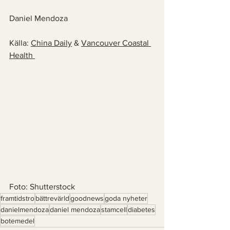
Daniel Mendoza
Källa: 
China Daily
 & 
Vancouver Coastal 
Health 
Foto: Shutterstock 
framtidstro
bättrevärld
goodnews
goda nyheter
danielmendoza
daniel mendoza
stamcell
diabetes
botemedel