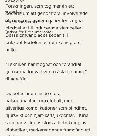
Videoklipp
Forskningen, som tog mer än ett 
Framsteg
decennium att genomföra, involverade 
att omprogrammera patientens egna 
Arter som återhämtar sig
blodceller till inducerade stamceller. 
Endast för Prenumeranter
Dessa omvandlades sedan till 
bukspottkörtelceller i en konstgjord 
miljö. 
"Tekniken har mognat och förändrat 
gränserna för vad vi kan åstadkomma," 
tillade Yin.
Diabetes är en av de stora 
hälsoutmaningarna globalt, med 
allvarliga komplikationer som blindhet, 
njursvikt och hjärt-kärlsjukdomar. I Kina, 
som har världens största befolkning av 
diabetiker, markerar denna framgång ett 