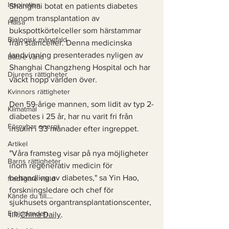
Inspiration
Shanghai botat en patients diabetes 
genom transplantation av 
Hälsa
bukspottkörtelceller som härstammar 
Biologisk mångfald
från stamceller. Denna medicinska 
landvinning presenterades nyligen av 
Bättre värld
Shanghai Changzheng Hospital och har 
Djurens rättigheter
väckt hopp världen över.
Kvinnors rättigheter
Den 59-årige mannen, som lidit av typ 2-
Klimatmål
diabetes i 25 år, har nu varit fri från 
Förnybar energi
insulin i 33 månader efter ingreppet. 
Artikel
"Våra framsteg visar på nya möjligheter 
Barns rättigheter
inom regenerativ medicin för 
behandling av diabetes," sa Yin Hao, 
fredligare värld
forskningsledare och chef för 
Kände du till....
sjukhusets organtransplantationscenter, 
Erbjudanden
till 
China Daily
. 