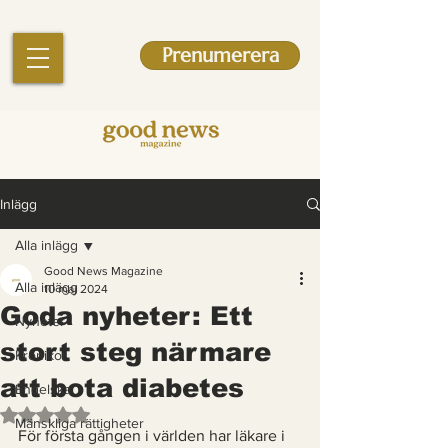
Prenumerera
Inlägg
Alla inlägg
Good News Magazine
Alla inlägg
10 maj 2024
Goda nyheter: Ett
Nyheter
stort steg närmare
Krönikor
att bota diabetes
Engelska
Betygsatt till NaN av 5 stjärnor.
Mänskliga rättigheter
För första gången i världen har läkare i 