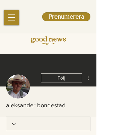
Prenumerera
Fler åtgärder
Följ
aleksander.bondestad