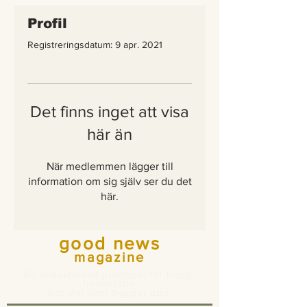
Profil
Registreringsdatum: 9 apr. 2021
Det finns inget att visa
här än
När medlemmen lägger till
information om sig själv ser du det
här.
good news
magazine
En redaktionell plattform för hopp,
framtidstro
och det som bygger upp.