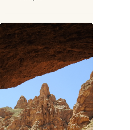
barn. Den nya lagen innebär bl a att dömda för övergrepp
kan få livstidsfängelse.