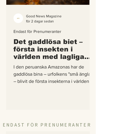
Good News Magazine
för 2 dagar sedan
Endast för Prenumeranter
Det gaddlösa biet –
första insekten i
världen med lagliga
rättigheter
I den peruanska Amazonas har de
gaddlösa bina – urfolkens "små änglar"
– blivit de första insekterna i världen att
få egna lagliga rättigheter. En
berättelse om hur vetenskap,
urfolkskunskap och juridik gick samman
för att skydda regnskogens minsta
pollinerare.
ENDAST FÖR PRENUMERANTER