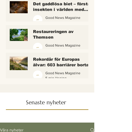
Det gaddlösa biet – första
insekten i världen med
lagliga rättigheter
Good News Magazine
2 min läsning
Restaureringen av
Themsen
Good News Magazine
6 min läsning
Rekordår för Europas
älvar: 603 barriärer borta
— och vattnet börjar andas
Good News Magazine
igen
5 min läsning
Senaste nyheter
Våra nyheter