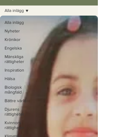
Alla inlägg
Alla inlägg
Nyheter
Krönikor
Engelska
Mänskliga
rättigheter
Inspiration
Hälsa
Biologisk
mångfald
Bättre värld
Djurens
rättigheter
Kvinnors
rättigheter
Klimatmål