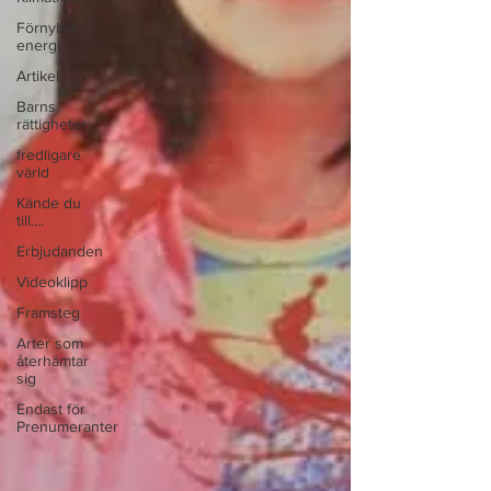
Förnybar
energi
Artikel
Barns
rättigheter
fredligare
värld
Kände du
till....
Erbjudanden
Videoklipp
Framsteg
Arter som
återhämtar
sig
Endast för
Prenumeranter