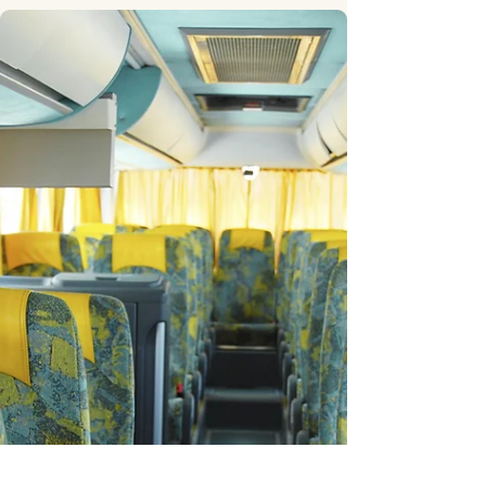
Nyheter
Litauens stora framgång vad gäller
återvinning av petflaskor
I Litauen är det fler och fler som pantsätter sina
petflaskor. Återvinningsgraden ligger numera på över 90
procent mot tidigare cirka 30.