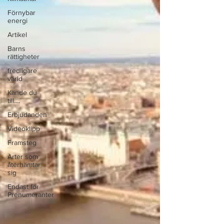
Förnybar
energi
Artikel
Barns
rättigheter
fredligare
värld
Kände du
till....
Erbjudanden
Videoklipp
Framsteg
Arter som
återhämtar
sig
Endast för
Prenumeranter