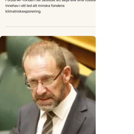
Första AP-fonden säljer fossila
innehav
Första AP-fonden har beslutat att sälja alla sina fossila
innehav i ett led att minska fondens
klimatriskexponering.