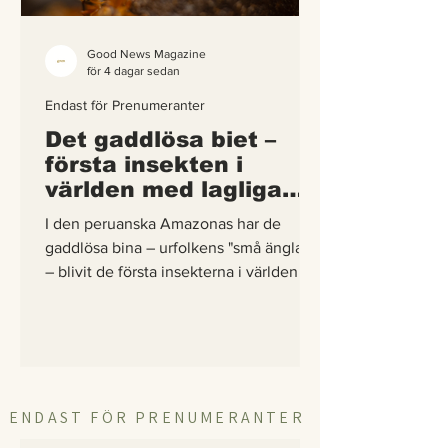
Good News Magazine
för 4 dagar sedan
Endast för Prenumeranter
Det gaddlösa biet –
första insekten i
världen med lagliga
rättigheter
I den peruanska Amazonas har de
gaddlösa bina – urfolkens "små änglar"
– blivit de första insekterna i världen att
få egna lagliga rättigheter. En
berättelse om hur vetenskap,
urfolkskunskap och juridik gick samman
för att skydda regnskogens minsta
pollinerare.
ENDAST FÖR PRENUMERANTER