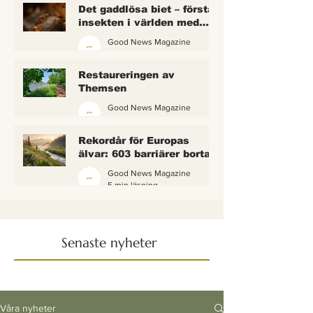
Det gaddlösa biet – första
insekten i världen med
lagliga rättigheter
Good News Magazine
2 min läsning
Restaureringen av
Themsen
Good News Magazine
6 min läsning
Rekordår för Europas
älvar: 603 barriärer borta
— och vattnet börjar andas
Good News Magazine
igen
5 min läsning
Senaste nyheter
Våra nyheter