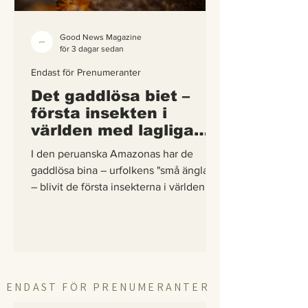
Good News Magazine
för 3 dagar sedan
Endast för Prenumeranter
Det gaddlösa biet –
första insekten i
världen med lagliga
rättigheter
I den peruanska Amazonas har de
gaddlösa bina – urfolkens "små änglar"
– blivit de första insekterna i världen att
få egna lagliga rättigheter. En
berättelse om hur vetenskap,
urfolkskunskap och juridik gick samman
för att skydda regnskogens minsta
pollinerare.
ENDAST FÖR PRENUMERANTER