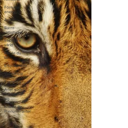
Förnybar
energi
Artikel
Barns
rättigheter
fredligare
värld
Kände du
till....
Erbjudanden
Videoklipp
Framsteg
Arter som
återhämtar
sig
Endast för
Prenumeranter