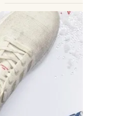
The Guardian bojkottar annonser
från fossilindustrin
The Guardian har beslutat att helt förbjuda annonser som
köps av företag som utvinner fossila bränslen.