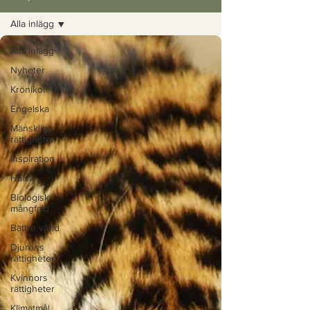
Alla inlägg
Alla inlägg
Nyheter
Krönikor
Engelska
Mänskliga
rättigheter
Inspiration
Hälsa
Biologisk
mångfald
Bättre värld
Djurens
rättigheter
Kvinnors
rättigheter
Klimatmål