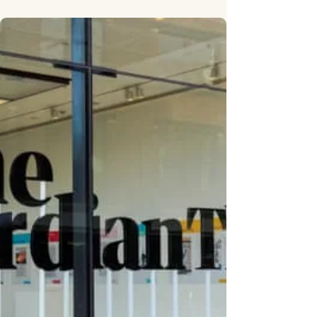
Zeelands premiärminister uppmanar regeringar att
prioritera hälsa och klimatet i budgeten.