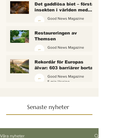
Det gaddlösa biet – första
insekten i världen med
lagliga rättigheter
Good News Magazine
2 min läsning
Restaureringen av
Themsen
Good News Magazine
6 min läsning
Rekordår för Europas
älvar: 603 barriärer borta
— och vattnet börjar andas
Good News Magazine
igen
5 min läsning
Senaste nyheter
Våra nyheter