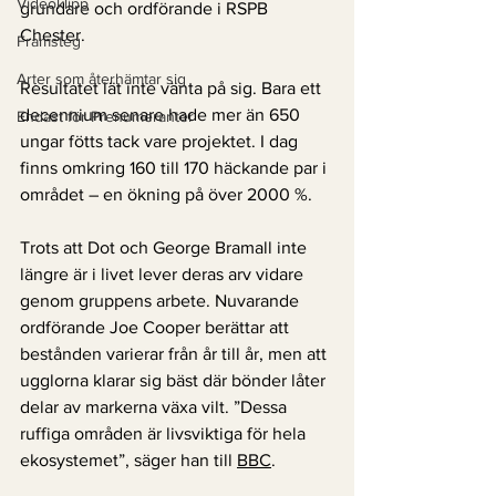
Videoklipp
grundare och ordförande i RSPB 
Chester.
Framsteg
Arter som återhämtar sig
Resultatet lät inte vänta på sig. Bara ett 
decennium senare hade mer än 650 
Endast för Prenumeranter
ungar fötts tack vare projektet. I dag 
finns omkring 160 till 170 häckande par i 
området – en ökning på över 2000 %.
Trots att Dot och George Bramall inte 
längre är i livet lever deras arv vidare 
genom gruppens arbete. Nuvarande 
ordförande Joe Cooper berättar att 
bestånden varierar från år till år, men att 
ugglorna klarar sig bäst där bönder låter 
delar av markerna växa vilt. ”Dessa 
ruffiga områden är livsviktiga för hela 
ekosystemet”, säger han till 
BBC
. 