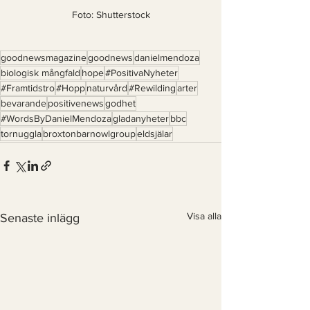
Foto: Shutterstock
oza
goodnewsmagazine
goodnews
danielmendoza
biologisk mångfald
hope
#PositivaNyheter
#Framtidstro
#Hopp
naturvård
#Rewilding
arter
bevarande
positivenews
godhet
#WordsByDanielMendoza
gladanyheter
bbc
tornuggla
broxtonbarnowlgroup
eldsjälar
Visa alla
Senaste inlägg