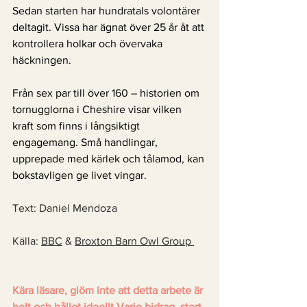
Sedan starten har hundratals volontärer 
deltagit. Vissa har ägnat över 25 år åt att 
kontrollera holkar och övervaka 
häckningen. 
Från sex par till över 160 – historien om 
tornugglorna i Cheshire visar vilken 
kraft som finns i långsiktigt 
engagemang. Små handlingar, 
upprepade med kärlek och tålamod, kan 
bokstavligen ge livet vingar.
Text: Daniel Mendoza 
Källa: 
BBC
 & 
Broxton Barn Owl Group 
Kära läsare, glöm inte att detta arbete är 
helt och hållet ideellt.Varje bidrag, stort 