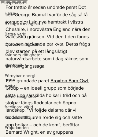
Betygsatt till NaN av 5 stjärnor.
Inspiration
För trettio år sedan undrade paret Dot 
Hälsa
och George Bramall varför de såg så få 
tornugglor i sin nya hemtrakt i västra 
Biologisk mångfald
Cheshire, i nordvästra England nära den 
Bättre värld
walesiska gränsen
. 
Vid den tiden fanns 
bara sex häckande par kvar. Deras fråga 
Djurens rättigheter
blev starten på ett långsiktigt 
Kvinnors rättigheter
naturvårdsarbete som i dag räknas som 
Klimatmål
en framgångssaga.
Förnybar energi
1995 grundade paret 
Broxton Barn Owl 
Artikel
Group
 – en ideell grupp som började 
sätta upp särskilda holkar i träd och på 
Barns rättigheter
stolpar längs floddalar och öppna 
fredligare värld
landskap. ”Vi följde dalarna där vi 
Kände du till....
trodde att djuren rörde sig och satte 
upp holkar – och de kom”, berättar 
Erbjudanden
Bernard Wright, en av gruppens 