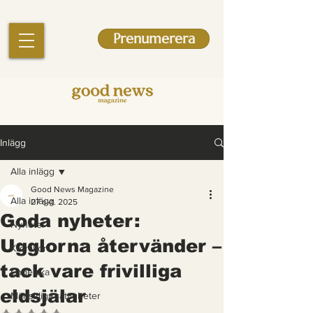
Prenumerera
Inlägg
Alla inlägg
Good News Magazine
Alla inlägg
27 okt. 2025
Goda nyheter:
Nyheter
Ugglorna återvänder –
Krönikor
tack vare frivilliga
Engelska
eldsjälar
Mänskliga rättigheter