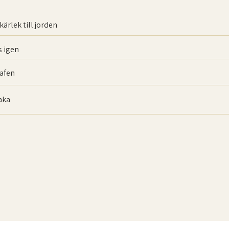
kärlek till jorden
 igen
afen
baka