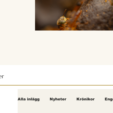
er
Alla inlägg
Nyheter
Krönikor
Eng