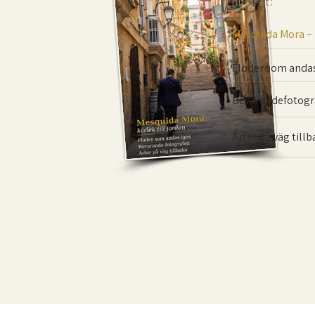
numret:
Mesquida Mora –
Floder som andas
Bevarande­fotogr
Arter på väg till