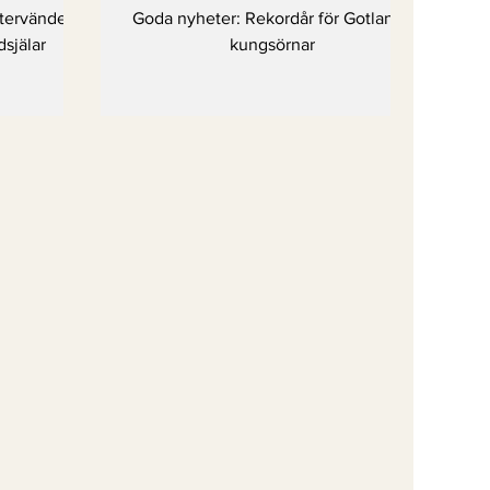
r
tervänder –
Goda nyheter: Rekordår för Gotlands
dsjälar
kungsörnar