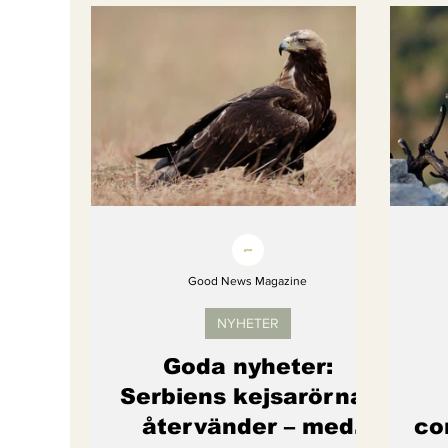
Bättre värld
Djurens rättigheter
fredligare värld
Kände du till....
Endast för Prenumeranter
Good News Magazine
NYHETER
Goda nyheter:
Serbiens kejsarörnar
återvänder – med
co