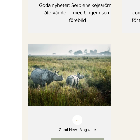
Ungern som förebild
Goda nyheter: Serbiens kejsarörnar
återvänder – med Ungern som
com
förebild
för
Good News Magazine