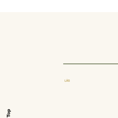
LÄS
Utgåva
Föreläsningar
Om GNM