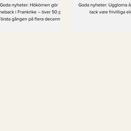
– över 50 par för
eldsjäla
Goda nyheter: Hökörnen gör
Goda nyheter: Ugglorna å
första gången på
eback i Frankrike – över 50 par
tack vare frivilliga el
 första gången på flera decennier
flera decennier