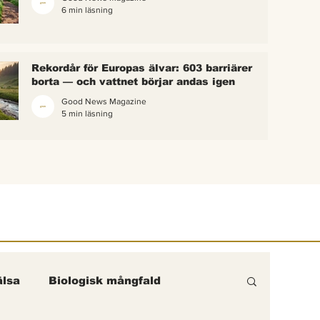
6 min läsning
 bina –
kterna i
erättelse
Rekordår för Europas älvar: 603 barriärer
ik gick
borta — och vattnet börjar andas igen
Good News Magazine
5 min läsning
lsa
Biologisk mångfald