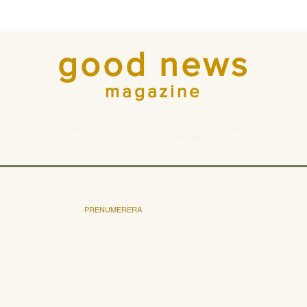
good news
magazine
En redaktionell plattform för hopp, framtidstro
och det som bygger upp.
PRENUMERERA
Bli prenumerant
Pris och villkor
Annonsera