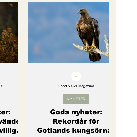
gi
Artikel
Barns rättigheter
om återhämtar sig
ne
Good News Magazine
NYHETER
er:
Goda nyheter:
vänder
Rekordår för
villiga
Gotlands kungsörnar