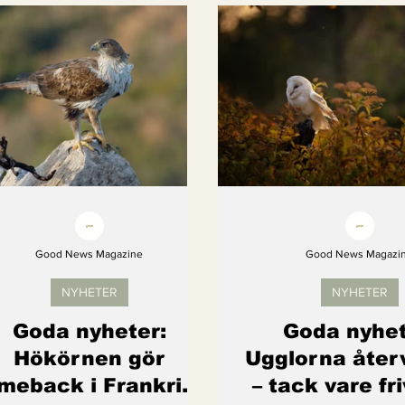
Kvinnors rättigheter
Klimatmål
Förnybar ener
Erbjudanden
Videoklipp
Framsteg
Arter s
Good News Magazine
Good News Magazi
NYHETER
NYHETER
Goda nyheter:
Goda nyhet
Hökörnen gör
Ugglorna åter
meback i Frankrike
– tack vare fri