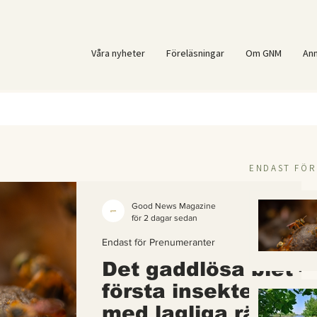
Våra nyheter
Föreläsningar
Om GNM
An
ENDAST FÖ
Good News Magazine
för 2 dagar sedan
Endast för Prenumeranter
Det gaddlösa biet –
första insekten i vä
med lagliga rättigh