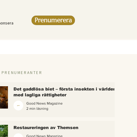
Prenumerera
nonsera
R PRENUMERANTER
Det gaddlösa biet – första insekten i världen
med lagliga rättigheter
Good News Magazine
2 min läsning
rlden
Restaureringen av Themsen
eter
Good News Magazine