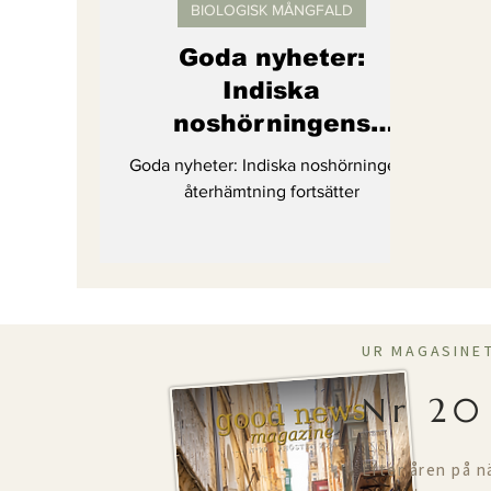
BIOLOGISK MÅNGFALD
Goda nyheter:
Indiska
noshörningens
återhämtning
Goda nyheter: Indiska noshörningens
fortsätter
återhämtning fortsätter
UR MAGASINE
Nr 20
Efter åren på n