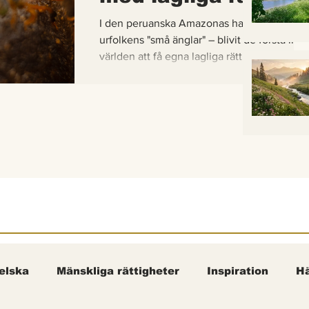
I den peruanska Amazonas har de gaddlösa
urfolkens "små änglar" – blivit de första inse
världen att få egna lagliga rättigheter. En b
om hur vetenskap, urfolkskunskap och jurid
samman för att skydda regnskogens minsta
pollinerare.
elska
Mänskliga rättigheter
Inspiration
Hä