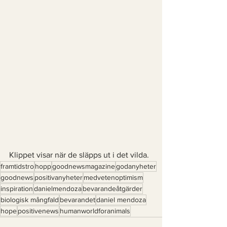
Klippet visar när de släpps ut i det vilda. 
framtidstro
hopp
goodnewsmagazine
godanyheter
goodnews
positivanyheter
medvetenoptimism
inspiration
danielmendoza
bevarandeåtgärder
biologisk mångfald
bevarandet
daniel mendoza
hope
positivenews
humanworldforanimals