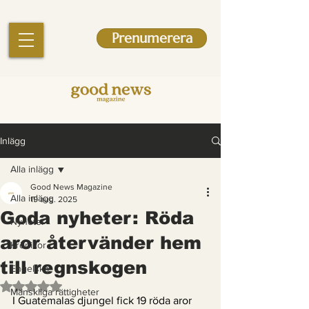
Prenumerera
Inlägg
Alla inlägg
Good News Magazine
Alla inlägg
19 aug. 2025
Goda nyheter: Röda
Nyheter
aror återvänder hem
Krönikor
till regnskogen
Engelska
Betygsatt till NaN av 5 stjärnor.
Mänskliga rättigheter
I Guatemalas djungel fick 19 röda aror 