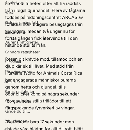
Inspiration
åter möta friheten efter att ha räddats 
från illegal djurhandel. Flera av fåglarna 
Hälsa
föddes på räddningscentret ARCAS av 
Biologisk mångfald
föräldrar som tidigare beslagtagits från 
tjuvjägare, medan två ungar nu för 
Bättre värld
första gången fick återvända till den 
Djurens rättigheter
natur de stulits ifrån.
Kvinnors rättigheter
Resan dit krävde mod, tålamod och en 
Klimatmål
djup kärlek till livet. Med stöd från 
Förnybar energi
Humane World for Animals Costa Rica 
bar engagerade människor burarna 
Artikel
genom hetta och djungel, tills 
Barns rättigheter
ögonblicket kom: på några sekunder 
förvandlades stilla trälådor till ett 
fredligare värld
färgsprakande fyrverkeri av vingar.
Kände du till....
Erbjudanden
”Det varade bara 17 sekunder men 
ristade våra hjärtan för alltid i rött, blått 