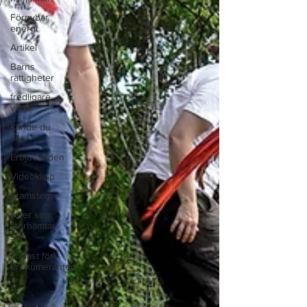
Förnybar
energi
Artikel
Barns
rättigheter
fredligare
värld
Kände du
till....
Erbjudanden
Videoklipp
Framsteg
Arter som
återhämtar
sig
Endast för
Prenumeranter