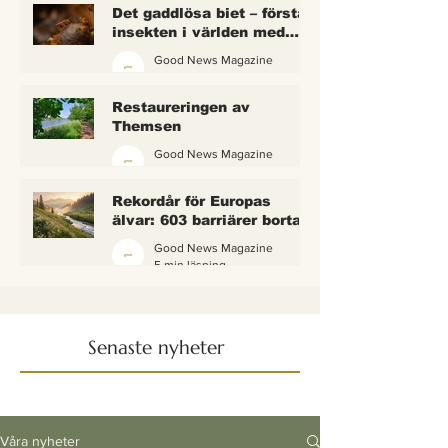
Det gaddlösa biet – första
insekten i världen med
lagliga rättigheter
Good News Magazine
2 min läsning
Restaureringen av
Themsen
Good News Magazine
6 min läsning
Rekordår för Europas
älvar: 603 barriärer borta
— och vattnet börjar andas
Good News Magazine
igen
5 min läsning
Senaste nyheter
Våra nyheter