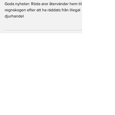
Nyheter
Goda nyheter: Röda aror återvänder
hem till regnskogen
Goda nyheter: Röda aror återvänder hem till
regnskogen efter att ha räddats från illegal
djurhandel