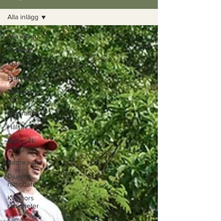
Alla inlägg
Alla inlägg
Nyheter
Krönikor
Engelska
Mänskliga
rättigheter
Inspiration
Hälsa
Biologisk
mångfald
Bättre värld
Djurens
rättigheter
Kvinnors
rättigheter
Klimatmål