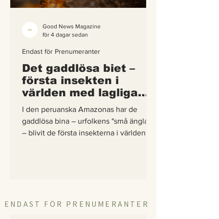
Good News Magazine
för 4 dagar sedan
Endast för Prenumeranter
Det gaddlösa biet –
första insekten i
världen med lagliga
rättigheter
I den peruanska Amazonas har de
gaddlösa bina – urfolkens "små änglar"
– blivit de första insekterna i världen att
få egna lagliga rättigheter. En
berättelse om hur vetenskap,
urfolkskunskap och juridik gick samman
för att skydda regnskogens minsta
pollinerare.
ENDAST FÖR PRENUMERANTER