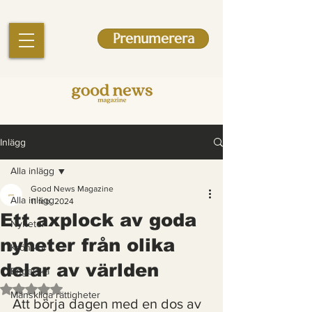
Prenumerera
Inlägg
Alla inlägg
Good News Magazine
Alla inlägg
11 feb. 2024
Ett axplock av goda
Nyheter
nyheter från olika
Krönikor
delar av världen
Engelska
Betygsatt till NaN av 5 stjärnor.
Mänskliga rättigheter
Att börja dagen med en dos av 