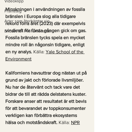
Videoklipp
Minskningen i användningen av fossila 
Framsteg
bränslen i Europa slog alla tidigare 
Arter som återhämtar sig
rekord förra året (2023) där exempelvis 
vindkraft för första gången gick om gas. 
Endast för Prenumeranter
Fossila bränslen tycks spela en mycket 
mindre roll än någonsin tidigare, enligt 
en ny analys.
 Källa: 
Yale School of the 
Environment
Kaliforniens havsuttrar dog nästan ut på 
grund av jakt och förlorade livsmiljöer. 
Nu har de återvänt och tack vare det 
bidrar de till att rädda delstatens kuster. 
Forskare anser att resultatet är ett bevis 
för att bevarandet av toppkonsumenter 
verkligen kan förbättra ekosystems 
hälsa och motståndskraft.
 Källa:
NPR