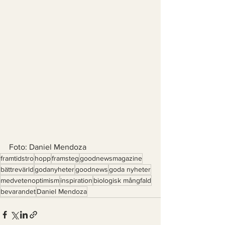
Foto: Daniel Mendoza 
framtidstro
hopp
framsteg
goodnewsmagazine
bättrevärld
godanyheter
goodnews
goda nyheter
medvetenoptimism
inspiration
biologisk mångfald
bevarandet
Daniel Mendoza