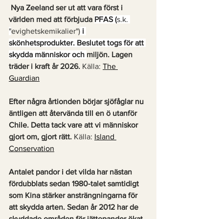
 Nya Zeeland ser ut att vara först i 
världen med att förbjuda 
PFAS (
s.k. 
"
evighetskemikalier")
 i 
skönhetsprodukter. Beslutet togs för att 
skydda människor och 
miljön. Lagen 
träder i kraft år 2026. 
Källa: 
The 
Guardian
Efter några årtionden börjar sjöfåglar nu 
äntligen att återvända till en ö utanför 
Chile. Detta tack vare att vi människor 
gjort om, gjort rätt. 
Källa: 
Island 
Conservation
Antalet pandor i det vilda har nästan 
fördubblats sedan 1980-talet samtidigt 
som Kina stärker ansträngningarna för 
att skydda arten. Sedan år 2012 har de 
skyddade områden för jättepandor ökat 