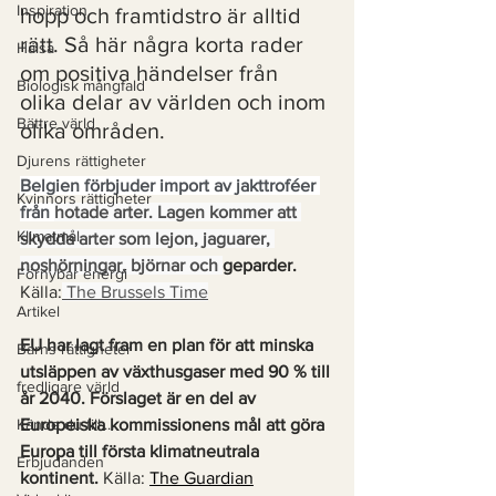
Inspiration
hopp och framtidstro är alltid 
rätt. Så här några korta rader 
Hälsa
om positiva händelser från 
Biologisk mångfald
olika delar av världen och inom 
Bättre värld
olika områden. 
Djurens rättigheter
Belgien förbjuder import av jakttroféer 
Kvinnors rättigheter
från 
hotade arter. Lagen kommer att 
Klimatmål
skydda arter som lejon, jaguarer, 
noshörningar, björnar och 
geparder. 
Förnybar energi
Källa:
 The Brussels Time
Artikel
EU har lagt fram en plan för att minska 
Barns rättigheter
utsläppen av växthusgaser med 90 % till 
fredligare värld
år 2040. Förslaget är en del av 
Kände du till....
Europeiska kommissionens mål att göra 
Europa till första klimatneutrala 
Erbjudanden
kontinent.
 Källa: 
The Guardian