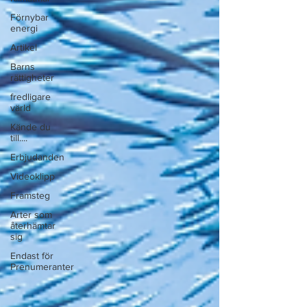
Förnybar
energi
Artikel
Barns
rättigheter
fredligare
värld
Kände du
till....
Erbjudanden
Videoklipp
Framsteg
Arter som
återhämtar
sig
Endast för
Prenumeranter