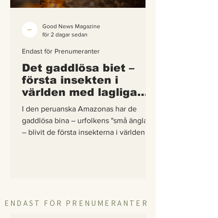
Good News Magazine
för 2 dagar sedan
Endast för Prenumeranter
Det gaddlösa biet –
första insekten i
världen med lagliga
rättigheter
I den peruanska Amazonas har de
gaddlösa bina – urfolkens "små änglar"
– blivit de första insekterna i världen att
få egna lagliga rättigheter. En
berättelse om hur vetenskap,
urfolkskunskap och juridik gick samman
för att skydda regnskogens minsta
pollinerare.
ENDAST FÖR PRENUMERANTER