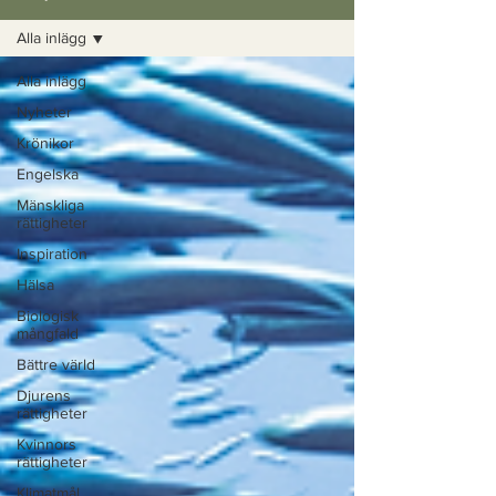
Alla inlägg
Alla inlägg
Nyheter
Krönikor
Engelska
Mänskliga
rättigheter
Inspiration
Hälsa
Biologisk
mångfald
Bättre värld
Djurens
rättigheter
Kvinnors
rättigheter
Klimatmål