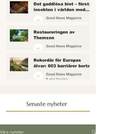
Det gaddlösa biet – första
insekten i världen med
lagliga rättigheter
Good News Magazine
2 min läsning
Restaureringen av
Themsen
Good News Magazine
6 min läsning
Rekordår för Europas
älvar: 603 barriärer borta
— och vattnet börjar andas
Good News Magazine
igen
5 min läsning
Senaste nyheter
Våra nyheter