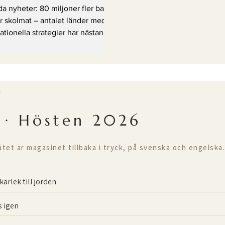
nder med nationella
a nyheter: 80 miljoner fler barn
rategier har nästan
år skolmat – antalet länder med
ationella strategier har nästan
fördubblats
fördubblats
T
 · Hösten 2026
ätet är magasinet tillbaka i tryck, på svenska och engelska.
kärlek till jorden
 igen