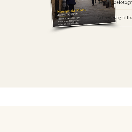
Bevarande­fotogr
Arter på väg till