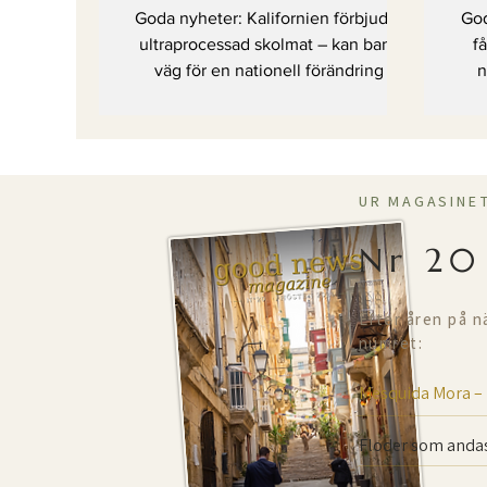
skolmat – kan bana
lä
Goda nyheter: Kalifornien förbjuder
God
väg för en nationell
st
ultraprocessad skolmat – kan bana
f
väg för en nationell förändring
förändring
n
UR MAGASINE
Nr 20
Efter åren på n
numret:
Mesquida Mora –
Floder som andas