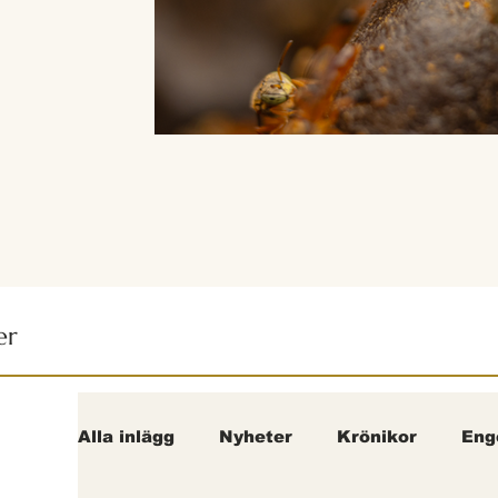
er
Alla inlägg
Nyheter
Krönikor
Eng