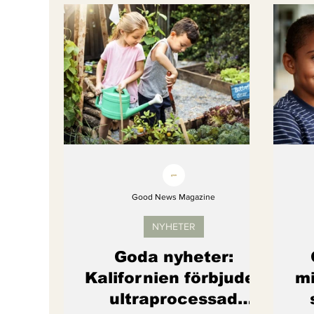
Bättre värld
Djurens rättigheter
fredligare värld
Kände du till....
Endast för Prenumeranter
Good News Magazine
NYHETER
Goda nyheter:
Kalifornien förbjuder
mi
ultraprocessad