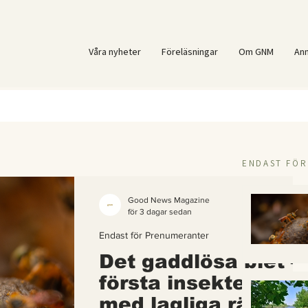
Våra nyheter
Föreläsningar
Om GNM
An
ENDAST FÖ
Good News Magazine
för 3 dagar sedan
Endast för Prenumeranter
Det gaddlösa biet –
första insekten i vä
med lagliga rättigh