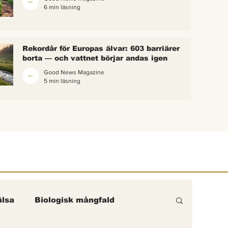
6 min läsning
 bina –
kterna i
erättelse
Rekordår för Europas älvar: 603 barriärer
ik gick
borta — och vattnet börjar andas igen
Good News Magazine
5 min läsning
lsa
Biologisk mångfald