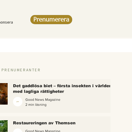
Prenumerera
nonsera
R PRENUMERANTER
Det gaddlösa biet – första insekten i världen
med lagliga rättigheter
Good News Magazine
2 min läsning
rlden
Restaureringen av Themsen
eter
Good News Magazine