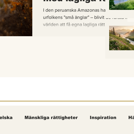
I den peruanska Amazonas har de gaddlösa
urfolkens "små änglar" – blivit de första inse
världen att få egna lagliga rättigheter. En b
om hur vetenskap, urfolkskunskap och jurid
samman för att skydda regnskogens minsta
pollinerare.
elska
Mänskliga rättigheter
Inspiration
Hä