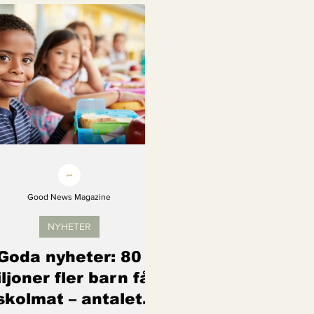
Kvinnors rättigheter
Klimatmål
Förnybar ener
Erbjudanden
Videoklipp
Framsteg
Arter s
Good News Magazine
NYHETER
Goda nyheter: 80
ljoner fler barn får
skolmat – antalet