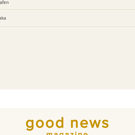
afen
baka
good news
magazine