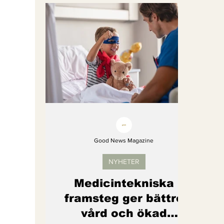
Bättre värld
Djurens rättigheter
fredligare värld
Kände du till....
Endast för Prenumeranter
Good News Magazine
NYHETER
Medicintekniska
framsteg ger bättre
vård och ökad