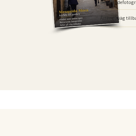
Bevarande­fotogr
Arter på väg till