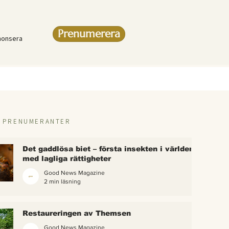
Prenumerera
nonsera
R PRENUMERANTER
Det gaddlösa biet – första insekten i världen
med lagliga rättigheter
Good News Magazine
2 min läsning
rlden
Restaureringen av Themsen
eter
Good News Magazine