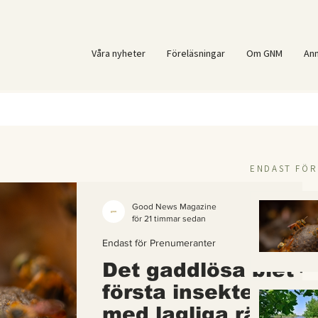
Våra nyheter
Föreläsningar
Om GNM
An
ENDAST FÖ
Good News Magazine
för 21 timmar sedan
Endast för Prenumeranter
Det gaddlösa biet –
första insekten i vä
med lagliga rättigh