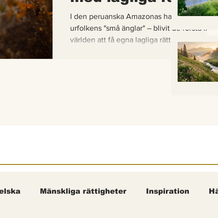
I den peruanska Amazonas har de gaddlösa
urfolkens "små änglar" – blivit de första inse
världen att få egna lagliga rättigheter. En b
om hur vetenskap, urfolkskunskap och jurid
samman för att skydda regnskogens minsta
pollinerare.
elska
Mänskliga rättigheter
Inspiration
Hä