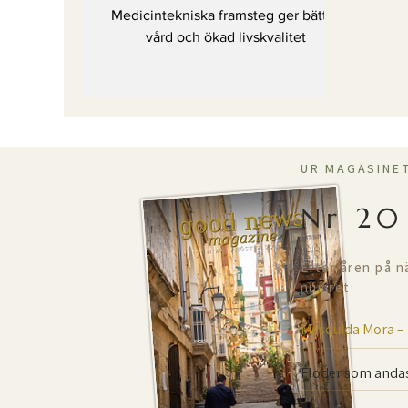
livskvalitet
Medicintekniska framsteg ger bättre
vård och ökad livskvalitet
UR MAGASINE
Nr 20
Efter åren på n
numret:
Mesquida Mora –
Floder som andas