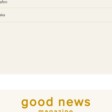
afen
baka
good news
magazine