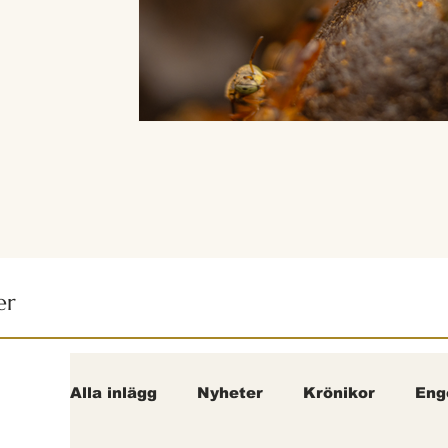
er
Alla inlägg
Nyheter
Krönikor
Eng