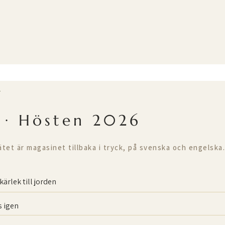
T
 · Hösten 2026
ätet är magasinet tillbaka i tryck, på svenska och engelska.
kärlek till jorden
 igen