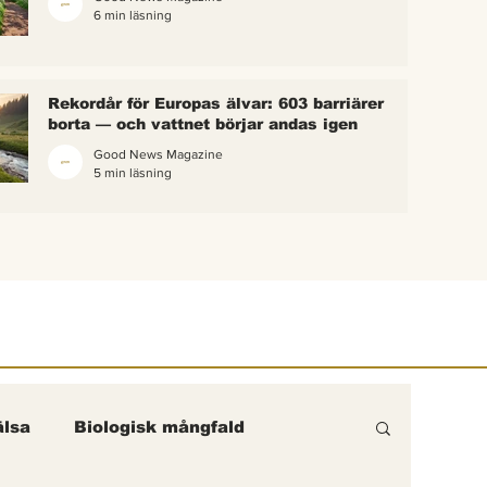
6 min läsning
 bina –
kterna i
erättelse
Rekordår för Europas älvar: 603 barriärer
ik gick
borta — och vattnet börjar andas igen
Good News Magazine
5 min läsning
lsa
Biologisk mångfald