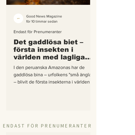
Good News Magazine
för 10 timmar sedan
Endast för Prenumeranter
Det gaddlösa biet –
första insekten i
världen med lagliga
rättigheter
I den peruanska Amazonas har de
gaddlösa bina – urfolkens "små änglar"
– blivit de första insekterna i världen att
få egna lagliga rättigheter. En
berättelse om hur vetenskap,
urfolkskunskap och juridik gick samman
för att skydda regnskogens minsta
pollinerare.
ENDAST FÖR PRENUMERANTER