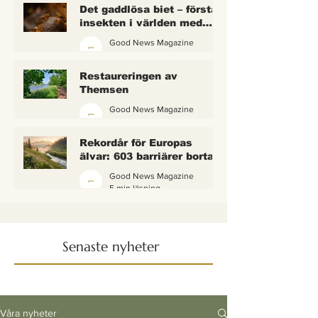
Det gaddlösa biet – första
insekten i världen med
lagliga rättigheter
Good News Magazine
2 min läsning
Restaureringen av
Themsen
Good News Magazine
6 min läsning
Rekordår för Europas
älvar: 603 barriärer borta
— och vattnet börjar andas
Good News Magazine
igen
5 min läsning
Senaste nyheter
Våra nyheter