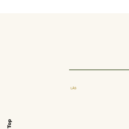
LÄS
Utgåva
Föreläsningar
Om GNM