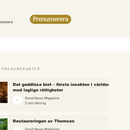
Prenumerera
nonsera
R PRENUMERANTER
Det gaddlösa biet – första insekten i världen
med lagliga rättigheter
Good News Magazine
2 min läsning
rlden
Restaureringen av Themsen
eter
Good News Magazine