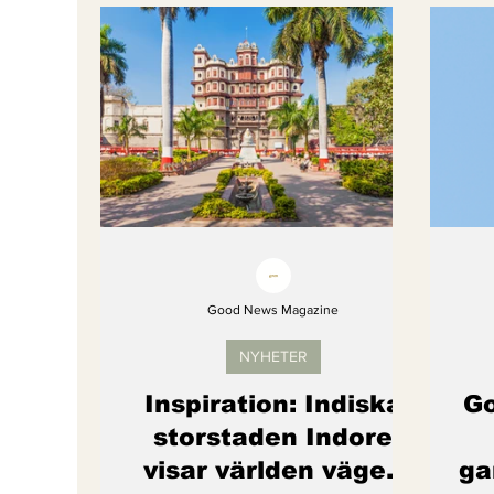
Bättre värld
Djurens rättigheter
fredligare värld
Kände du till....
Endast för Prenumeranter
Good News Magazine
NYHETER
Inspiration: Indiska
Go
storstaden Indore
visar världen vägen
ga