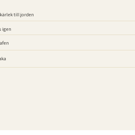
kärlek till jorden
 igen
afen
baka