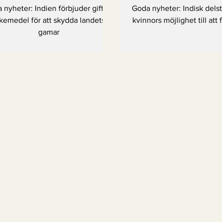
med nytt
att få ett a
 nyheter: Indien förbjuder giftiga
Goda nyheter: Indisk delst
läkemedelsförbud
kemedel för att skydda landets
kvinnors möjlighet till att 
gamar