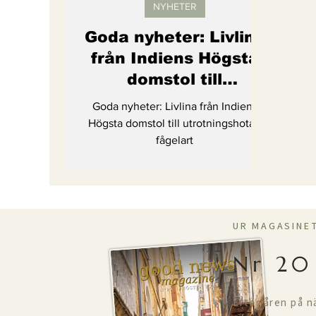
NYHETER
Goda nyheter: Livlina
från Indiens Högsta
domstol till
utrotningshotad
Goda nyheter: Livlina från Indiens
fågelart
Högsta domstol till utrotningshotad
fågelart
UR MAGASINE
Nr 20
Efter åren på n