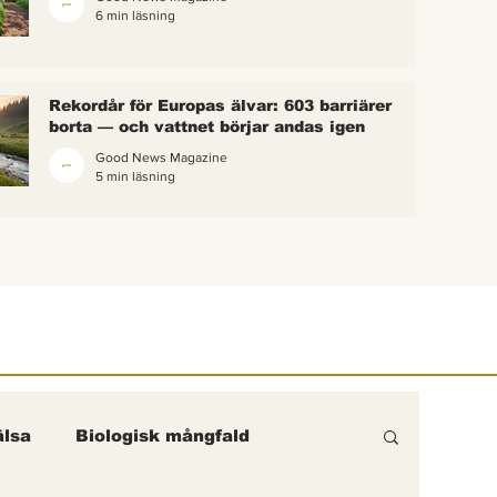
6 min läsning
 bina –
kterna i
erättelse
Rekordår för Europas älvar: 603 barriärer
ik gick
borta — och vattnet börjar andas igen
Good News Magazine
5 min läsning
lsa
Biologisk mångfald