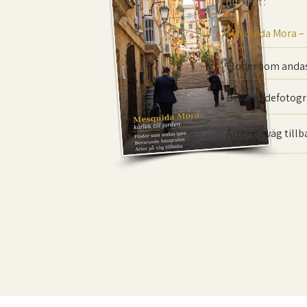
numret:
Mesquida Mora –
Floder som andas
Bevarande­fotogr
Arter på väg till