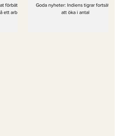
rbete
antal
at förbättrar
Goda nyheter: Indiens tigrar fortsätter
få ett arbete
att öka i antal