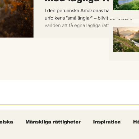
I den peruanska Amazonas har de gaddlösa
urfolkens "små änglar" – blivit de första inse
världen att få egna lagliga rättigheter. En b
om hur vetenskap, urfolkskunskap och jurid
samman för att skydda regnskogens minsta
pollinerare.
elska
Mänskliga rättigheter
Inspiration
Hä