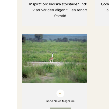
till en renare framtid
Inspiration: Indiska storstaden Indore
Goda
visar världen vägen till en renare
lä
framtid
Good News Magazine