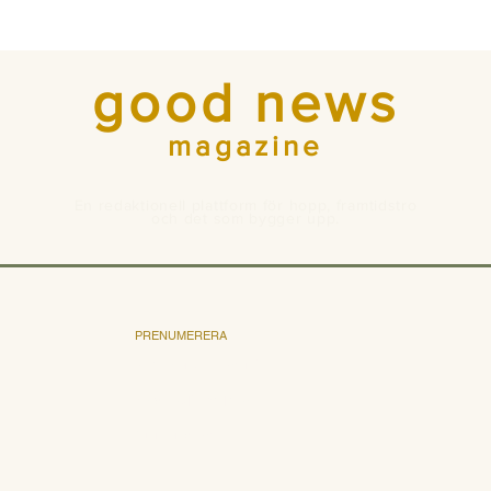
good news
magazine
En redaktionell plattform för hopp, framtidstro
och det som bygger upp.
PRENUMERERA
Bli prenumerant
Pris och villkor
Annonsera