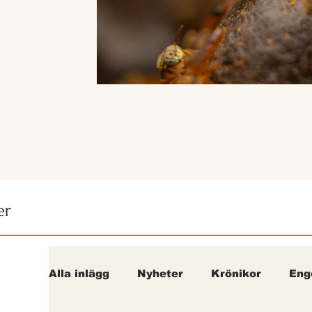
er
Alla inlägg
Nyheter
Krönikor
Eng