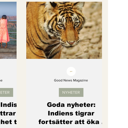
gi
Artikel
Barns rättigheter
om återhämtar sig
ne
Good News Magazine
HETER
NYHETER
Indisk
Goda nyheter:
ttrar
Indiens tigrar
het till
fortsätter att öka i