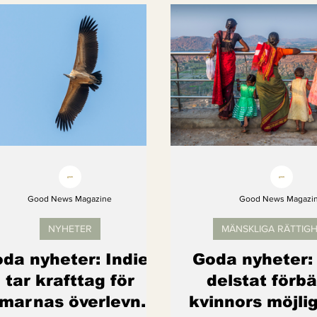
Kvinnors rättigheter
Klimatmål
Förnybar ener
Erbjudanden
Videoklipp
Framsteg
Arter s
Good News Magazine
Good News Magazi
NYHETER
MÄNSKLIGA RÄTTIG
da nyheter: Indien
Goda nyheter: 
tar krafttag för
delstat förbä
marnas överlevnad
kvinnors möjlig