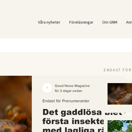
Våra nyheter
Föreläsningar
Om GNM
An
ENDAST FÖ
Good News Magazine
för 3 dagar sedan
Endast för Prenumeranter
Det gaddlösa biet –
första insekten i vä
med lagliga rättigh