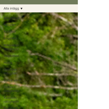
Alla inlägg
Alla inlägg
Nyheter
Krönikor
Engelska
Mänskliga
rättigheter
Inspiration
Hälsa
Biologisk
mångfald
Bättre värld
Djurens
rättigheter
Kvinnors
rättigheter
Klimatmål