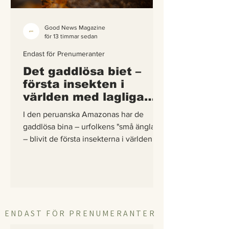
Good News Magazine
för 13 timmar sedan
Endast för Prenumeranter
Det gaddlösa biet –
första insekten i
världen med lagliga
rättigheter
I den peruanska Amazonas har de
gaddlösa bina – urfolkens "små änglar"
– blivit de första insekterna i världen att
få egna lagliga rättigheter. En
berättelse om hur vetenskap,
urfolkskunskap och juridik gick samman
för att skydda regnskogens minsta
pollinerare.
ENDAST FÖR PRENUMERANTER