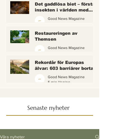
Det gaddlösa biet – första
insekten i världen med
lagliga rättigheter
Good News Magazine
2 min läsning
Restaureringen av
Themsen
Good News Magazine
6 min läsning
Rekordår för Europas
älvar: 603 barriärer borta
— och vattnet börjar andas
Good News Magazine
igen
5 min läsning
Senaste nyheter
Våra nyheter