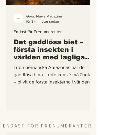
Good News Magazine
för 31 minuter sedan
Endast för Prenumeranter
Det gaddlösa biet –
första insekten i
världen med lagliga
rättigheter
I den peruanska Amazonas har de
gaddlösa bina – urfolkens "små änglar"
– blivit de första insekterna i världen att
få egna lagliga rättigheter. En
berättelse om hur vetenskap,
urfolkskunskap och juridik gick samman
för att skydda regnskogens minsta
pollinerare.
ENDAST FÖR PRENUMERANTER