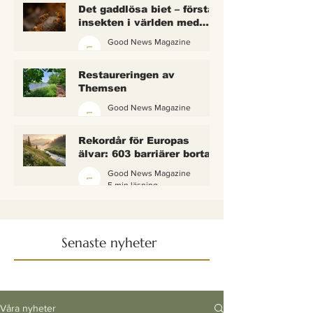
Det gaddlösa biet – första
insekten i världen med
lagliga rättigheter
Good News Magazine
2 min läsning
Restaureringen av
Themsen
Good News Magazine
6 min läsning
Rekordår för Europas
älvar: 603 barriärer borta
— och vattnet börjar andas
Good News Magazine
igen
5 min läsning
Senaste nyheter
Våra nyheter