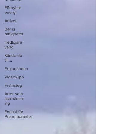
Förnybar
energi
Artikel
Barns
rättigheter
fredligare
värld
Kände du
till....
Erbjudanden
Videoklipp
Framsteg
Arter som
återhämtar
sig
Endast för
Prenumeranter