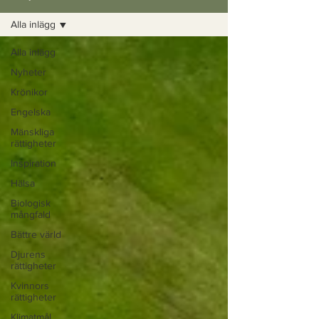
Alla inlägg
Alla inlägg
Nyheter
Krönikor
Engelska
Mänskliga
rättigheter
Inspiration
Hälsa
Biologisk
mångfald
Bättre värld
Djurens
rättigheter
Kvinnors
rättigheter
Klimatmål