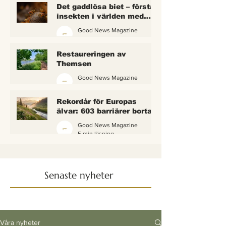
Det gaddlösa biet – första
insekten i världen med
lagliga rättigheter
Good News Magazine
2 min läsning
Restaureringen av
Themsen
Good News Magazine
6 min läsning
Rekordår för Europas
älvar: 603 barriärer borta
— och vattnet börjar andas
Good News Magazine
igen
5 min läsning
Senaste nyheter
Våra nyheter