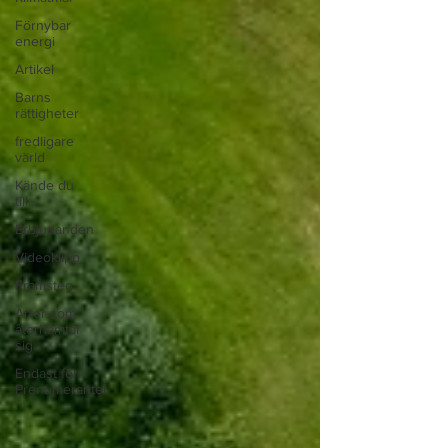
Förnybar
energi
Artikel
Barns
rättigheter
fredligare
värld
Kände du
till....
Erbjudanden
Videoklipp
Framsteg
Arter som
återhämtar
sig
Endast för
Prenumeranter