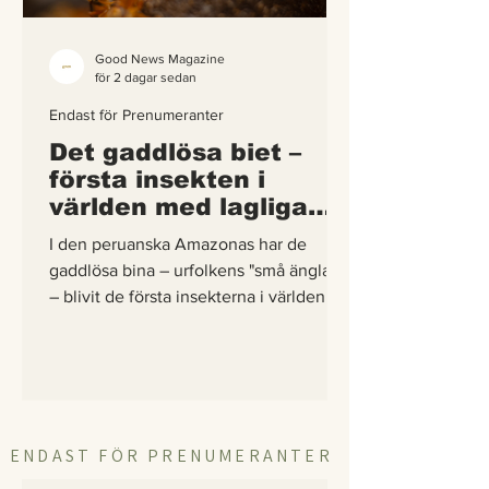
Good News Magazine
för 2 dagar sedan
Endast för Prenumeranter
Det gaddlösa biet –
första insekten i
världen med lagliga
rättigheter
I den peruanska Amazonas har de
gaddlösa bina – urfolkens "små änglar"
– blivit de första insekterna i världen att
få egna lagliga rättigheter. En
berättelse om hur vetenskap,
urfolkskunskap och juridik gick samman
för att skydda regnskogens minsta
pollinerare.
ENDAST FÖR PRENUMERANTER