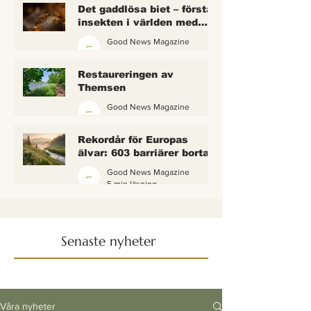
Det gaddlösa biet – första
insekten i världen med
lagliga rättigheter
Good News Magazine
2 min läsning
Restaureringen av
Themsen
Good News Magazine
6 min läsning
Rekordår för Europas
älvar: 603 barriärer borta
— och vattnet börjar andas
Good News Magazine
igen
5 min läsning
Senaste nyheter
Våra nyheter