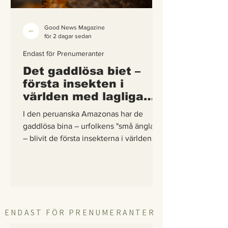
Good News Magazine
för 2 dagar sedan
Endast för Prenumeranter
Det gaddlösa biet –
första insekten i
världen med lagliga
rättigheter
I den peruanska Amazonas har de
gaddlösa bina – urfolkens "små änglar"
– blivit de första insekterna i världen att
få egna lagliga rättigheter. En
berättelse om hur vetenskap,
urfolkskunskap och juridik gick samman
för att skydda regnskogens minsta
pollinerare.
ENDAST FÖR PRENUMERANTER