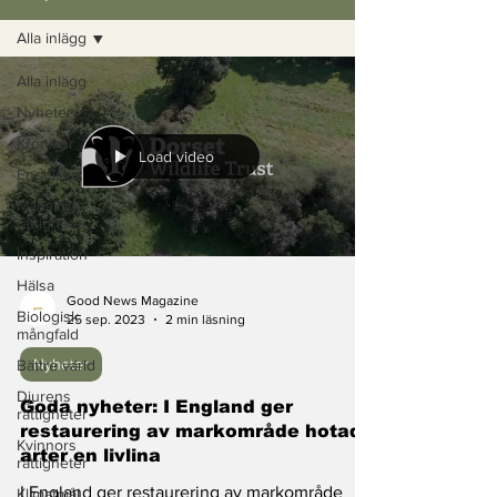
Alla inlägg
Alla inlägg
Nyheter
Krönikor
Load video
Engelska
Mänskliga
rättigheter
Inspiration
Hälsa
Good News Magazine
Biologisk
25 sep. 2023
2 min läsning
mångfald
Nyheter
Bättre värld
Djurens
Goda nyheter: I England ger
rättigheter
restaurering av markområde hotade
Kvinnors
arter en livlina
rättigheter
I England ger restaurering av markområde
Klimatmål