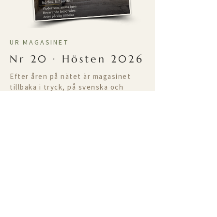
UR MAGASINET
Nr 20 · Hösten 2026
Efter åren på nätet är magasinet
tillbaka i tryck, på svenska och
engelska. Detta får du i nya numret:
Mesquida Mora –
kärlek till jorden
Floder som andas igen
Bevarande­fotografen
Arter på väg tillbaka