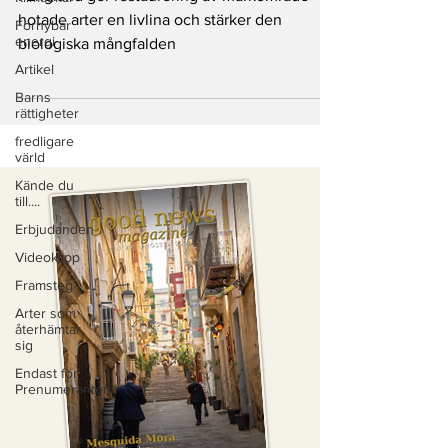
hotade arter en livlina och stärker den
Förnybar
energi
biologiska mångfalden
Artikel
Barns
rättigheter
fredligare
värld
Kände du
till....
Erbjudanden
Videoklipp
Framsteg
Arter som
återhämtar
sig
Endast för
Prenumeranter