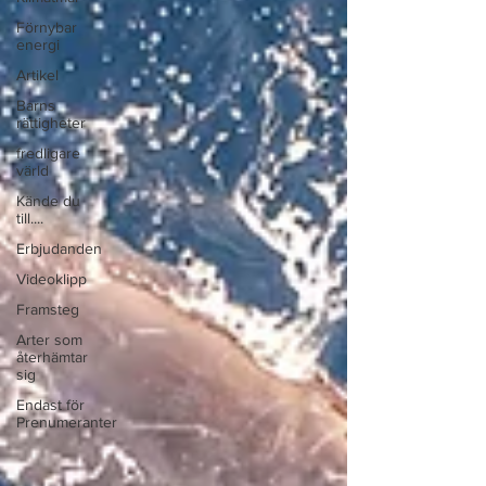
Förnybar
energi
Artikel
Barns
rättigheter
fredligare
värld
Kände du
till....
Erbjudanden
Videoklipp
Framsteg
Arter som
återhämtar
sig
Endast för
Prenumeranter