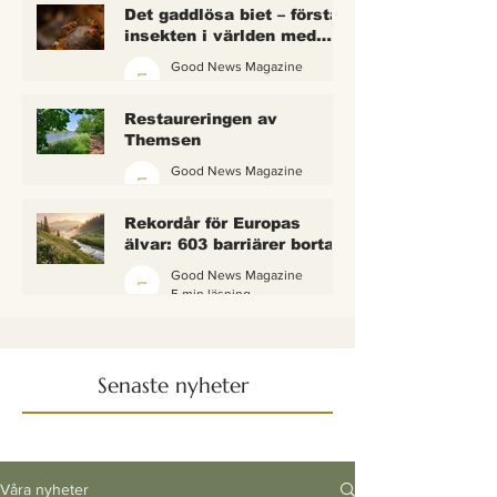
Det gaddlösa biet – första
insekten i världen med
lagliga rättigheter
Good News Magazine
2 min läsning
Restaureringen av
Themsen
Good News Magazine
6 min läsning
Rekordår för Europas
älvar: 603 barriärer borta
— och vattnet börjar andas
Good News Magazine
igen
5 min läsning
Senaste nyheter
Våra nyheter