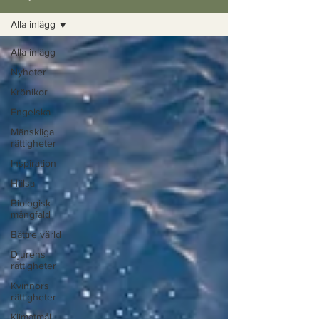
Alla inlägg
Alla inlägg
Nyheter
Krönikor
Engelska
Mänskliga
rättigheter
Inspiration
Hälsa
Biologisk
mångfald
Bättre värld
Djurens
rättigheter
Kvinnors
rättigheter
Klimatmål