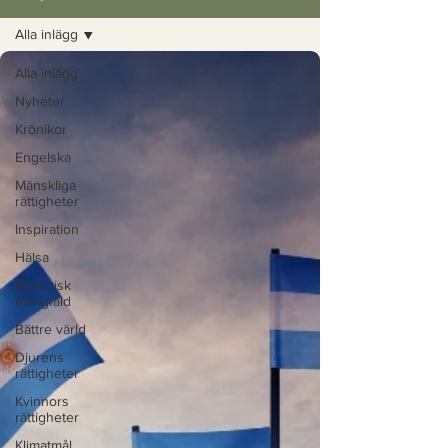
Alla inlägg
Alla inlägg
Nyheter
Krönikor
Engelska
Mänskliga
rättigheter
Inspiration
Hälsa
Biologisk
mångfald
Bättre värld
Djurens
rättigheter
Kvinnors
rättigheter
Klimatmål