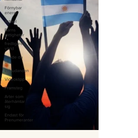
Förnybar
energi
Artikel
Barns
rättigheter
fredligare
värld
Kände du
till....
Erbjudanden
Videoklipp
Framsteg
Arter som
återhämtar
sig
Endast för
Prenumeranter