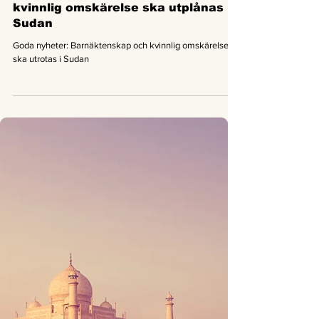
Good News Magazine
1 dec. 2020
1 min läsning
Nyheter
Goda nyheter: Barnäktenskap och
kvinnlig omskärelse ska utplånas i
Sudan
Goda nyheter: Barnäktenskap och kvinnlig omskärelse
ska utrotas i Sudan