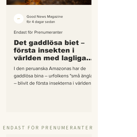
Good News Magazine
för 4 dagar sedan
Endast för Prenumeranter
Det gaddlösa biet –
första insekten i
världen med lagliga
rättigheter
I den peruanska Amazonas har de
gaddlösa bina – urfolkens "små änglar"
– blivit de första insekterna i världen att
få egna lagliga rättigheter. En
berättelse om hur vetenskap,
urfolkskunskap och juridik gick samman
för att skydda regnskogens minsta
pollinerare.
ENDAST FÖR PRENUMERANTER