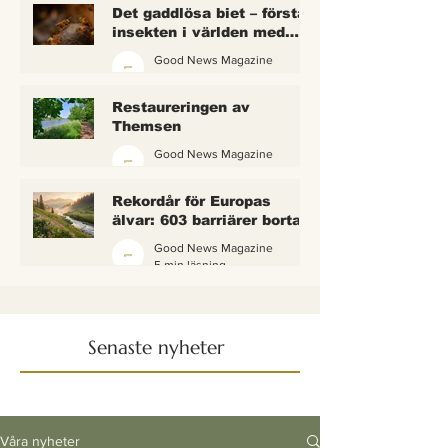
Det gaddlösa biet – första
insekten i världen med
lagliga rättigheter
Good News Magazine
2 min läsning
Restaureringen av
Themsen
Good News Magazine
6 min läsning
Rekordår för Europas
älvar: 603 barriärer borta
— och vattnet börjar andas
Good News Magazine
igen
5 min läsning
Senaste nyheter
Våra nyheter