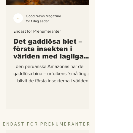
Good News Magazine
för 1 dag sedan
Endast för Prenumeranter
Det gaddlösa biet –
första insekten i
världen med lagliga
rättigheter
I den peruanska Amazonas har de
gaddlösa bina – urfolkens "små änglar"
– blivit de första insekterna i världen att
få egna lagliga rättigheter. En
berättelse om hur vetenskap,
urfolkskunskap och juridik gick samman
för att skydda regnskogens minsta
pollinerare.
ENDAST FÖR PRENUMERANTER