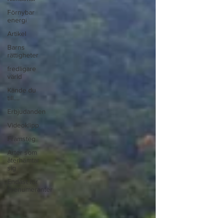
Förnybar
energi
Artikel
Barns
rättigheter
fredligare
värld
Kände du
till....
Erbjudanden
Videoklipp
Framsteg
Arter som
återhämtar
sig
Endast för
Prenumeranter