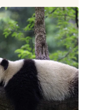
Goda nyheter: Storbritanniens
tranor går en ljusare framtid till
mötes
Goda nyheter: Storbritanniens tranor går en ljusare
framtid till mötes