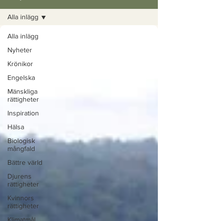
Alla inlägg
Alla inlägg
Nyheter
Krönikor
Engelska
Mänskliga
rättigheter
Inspiration
Hälsa
Biologisk
mångfald
Bättre värld
Djurens
rättigheter
Kvinnors
rättigheter
Klimatmål