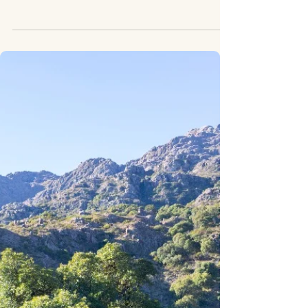
9 feb. 2021
1 min läsning
Nyheter
Goda nyheter: I Kina ses rovdjur
numera som en viktig del av ett
fungerade ekosystem
Goda nyheter: I Kina ses rovdjur numera som en viktig del
av ett fungerade ekosystem