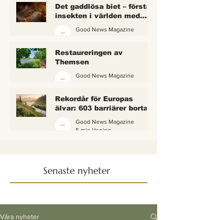
Det gaddlösa biet – första
insekten i världen med
lagliga rättigheter
Good News Magazine
2 min läsning
Restaureringen av
Themsen
Good News Magazine
6 min läsning
Rekordår för Europas
älvar: 603 barriärer borta
— och vattnet börjar andas
Good News Magazine
igen
5 min läsning
Senaste nyheter
Våra nyheter