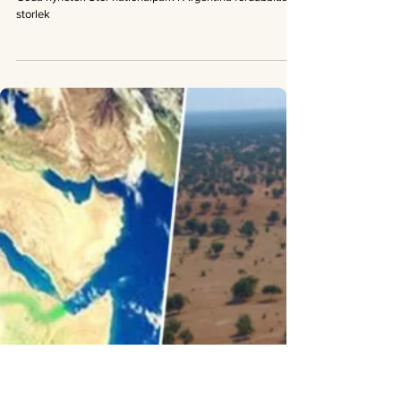
Good News Magazine
3 feb. 2021
1 min läsning
Nyheter
Goda nyheter: Stor nationalpark i
Argentina fördubblas i storlek
Goda nyheter: Stor nationalpark i Argentina fördubblas i
storlek