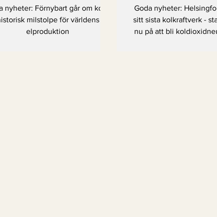
för världens
 nyheter: Förnybart går om kol –
Goda nyheter: Helsingfo
elproduktion
istorisk milstolpe för världens
sitt sista kolkraftverk - s
elproduktion
nu på att bli koldioxidneut
2030