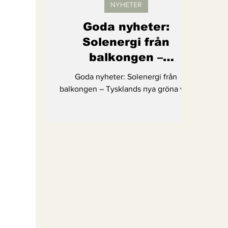
NYHETER
Goda nyheter:
Solenergi från
balkongen –
Tysklands nya gröna
Goda nyheter: Solenergi från
våg
balkongen – Tysklands nya gröna våg