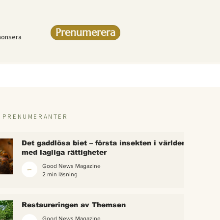
Prenumerera
nonsera
R PRENUMERANTER
Det gaddlösa biet – första insekten i världen
med lagliga rättigheter
Good News Magazine
2 min läsning
rlden
Restaureringen av Themsen
eter
Good News Magazine