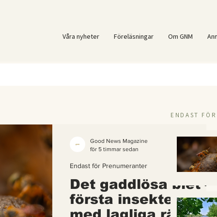
Våra nyheter
Föreläsningar
Om GNM
An
ENDAST FÖ
Good News Magazine
för 5 timmar sedan
Endast för Prenumeranter
Det gaddlösa biet –
första insekten i vä
med lagliga rättigh