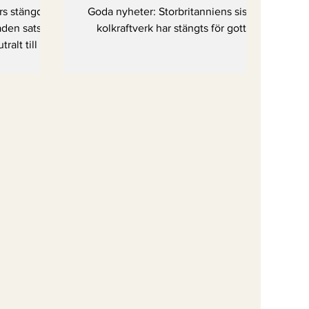
stängts för gott
rs stängde
Goda nyheter: Storbritanniens sista
taden satsar
kolkraftverk har stängts för gott
ralt till år