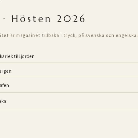
T
 · Hösten 2026
ätet är magasinet tillbaka i tryck, på svenska och engelska.
kärlek till jorden
 igen
afen
baka