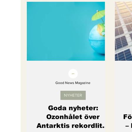
Bättre värld
Djurens rättigheter
fredligare värld
Kände du till....
Endast för Prenumeranter
Good News Magazine
NYHETER
Goda nyheter:
Ozonhålet över
Fö
Antarktis rekordlitet
–