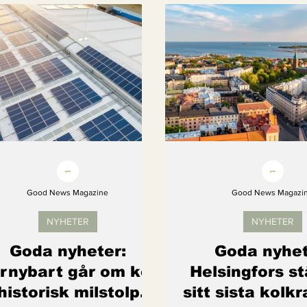
Kvinnors rättigheter
Klimatmål
Förnybar ener
Erbjudanden
Videoklipp
Framsteg
Arter s
Good News Magazine
Good News Magazi
NYHETER
NYHETER
Goda nyheter:
Goda nyhet
rnybart går om kol
Helsingfors s
 historisk milstolpe
sitt sista kolk