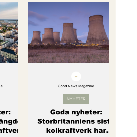
gi
Artikel
Barns rättigheter
om återhämtar sig
ne
Good News Magazine
NYHETER
er:
Goda nyheter:
tängde
Storbritanniens sista
raftverk
kolkraftverk har