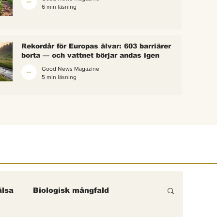
6 min läsning
 bina –
kterna i
erättelse
Rekordår för Europas älvar: 603 barriärer
ik gick
borta — och vattnet börjar andas igen
Good News Magazine
5 min läsning
lsa
Biologisk mångfald