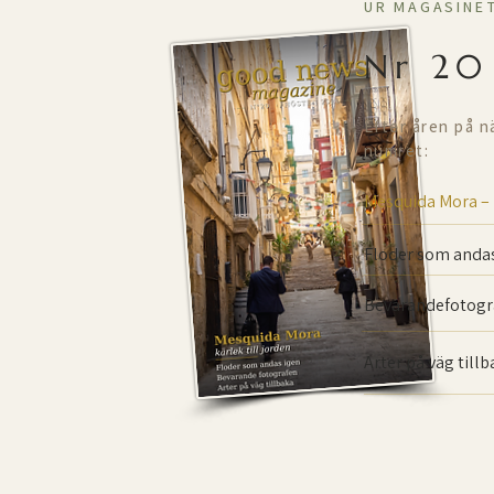
UR MAGASINE
Nr 20
Efter åren på n
numret:
Mesquida Mora –
Floder som andas
Bevarande­fotogr
Arter på väg till