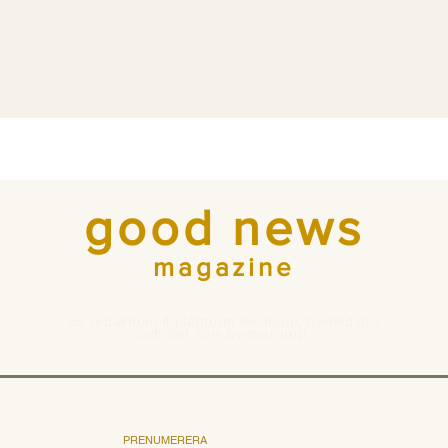
good news
magazine
En redaktionell plattform för hopp, framtidstro
och det som bygger upp.
PRENUMERERA