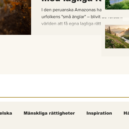
I den peruanska Amazonas har de gaddlösa
urfolkens "små änglar" – blivit de första inse
världen att få egna lagliga rättigheter. En b
om hur vetenskap, urfolkskunskap och jurid
samman för att skydda regnskogens minsta
pollinerare.
elska
Mänskliga rättigheter
Inspiration
Hä