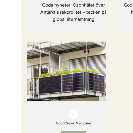
– tecken på global
Goda nyheter: Ozonhålet över
Goda
återhämtning
Antarktis rekordlitet – tecken på
h
global återhämtning
Good News Magazine