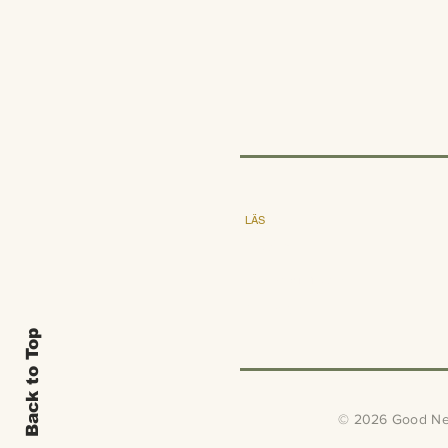
LÄS
Utgåva
Föreläsningar
Om GNM
Back to Top
© 2026 Good New