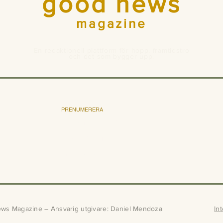
good news
magazine
En redaktionell plattform för hopp, framtidstro
och det som bygger upp.
PRENUMERERA
Bli prenumerant
Pris och villkor
Annonsera
s Magazine – Ansvarig utgivare: Daniel Mendoza
In