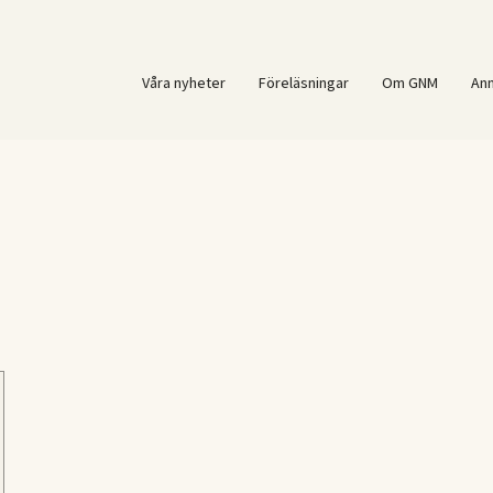
Våra nyheter
Föreläsningar
Om GNM
An