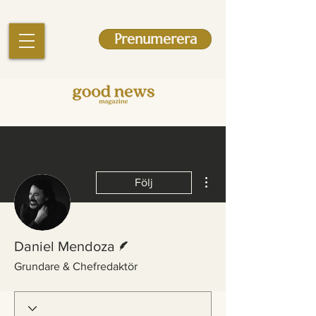
Prenumerera
Fler åtgärder
Följ
Skribent
Daniel Mendoza
Grundare & Chefredaktör