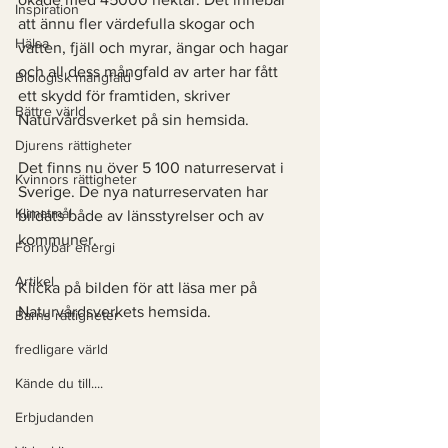
Inspiration
att ännu fler värdefulla skogar och 
Hälsa
vatten, fjäll och myrar, ängar och hagar 
och all dess mångfald av arter har fått 
Biologisk mångfald
ett skydd för framtiden, skriver 
Bättre värld
Naturvårdsverket på sin hemsida. 
Djurens rättigheter
Det finns nu över 5 100 naturreservat i 
Kvinnors rättigheter
Sverige. De nya naturreservaten har 
Klimatmål
bildats både av länsstyrelser och av 
kommuner. 
Förnybar energi
Artikel
Klicka på bilden för att läsa mer på 
Naturvårdsverkets hemsida. 
Barns rättigheter
fredligare värld
Kände du till....
Erbjudanden