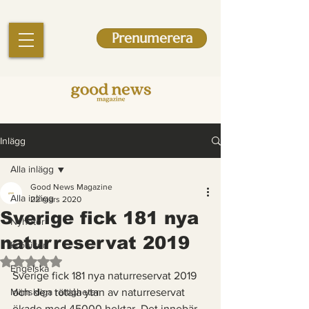
Prenumerera
Inlägg
Alla inlägg
Good News Magazine
Alla inlägg
22 mars 2020
Sverige fick 181 nya
Nyheter
naturreservat 2019
Krönikor
Betygsatt till NaN av 5 stjärnor.
Engelska
Sverige fick 181 nya naturreservat 2019 
Mänskliga rättigheter
och den totala ytan av naturreservat 
ökade med 45000 hektar. Det innebär 