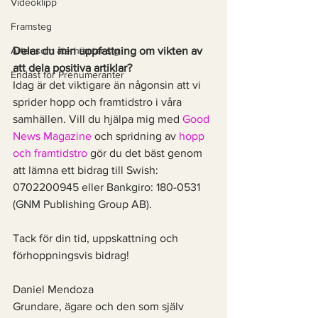
Videoklipp
Framsteg
Delar du min uppfattning om vikten av 
Arter som återhämtar sig
att dela positiva artiklar?
Endast för Prenumeranter
Idag är det viktigare än någonsin att vi 
sprider hopp och framtidstro i våra 
samhällen. Vill du hjälpa mig med 
Good 
News Magazine
 och spridning av 
hopp 
och framtidstro
 gör du det bäst genom 
att lämna ett bidrag till Swish: 
0702200945 eller Bankgiro: 180-0531 
(GNM Publishing Group AB).
Tack för din tid, uppskattning och 
förhoppningsvis bidrag!
Daniel Mendoza 
Grundare, ägare och den som själv 