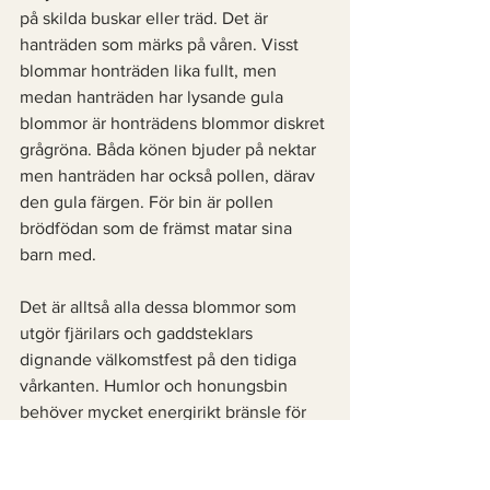
på skilda buskar eller träd. Det är 
hanträden som märks på våren. Visst 
blommar honträden lika fullt, men 
medan hanträden har lysande gula 
blommor är honträdens blommor diskret 
grågröna. Båda könen bjuder på nektar 
men hanträden har också pollen, därav 
den gula färgen. För bin är pollen 
brödfödan som de främst matar sina 
barn med. 
Det är alltså alla dessa blommor som 
utgör fjärilars och gaddsteklars 
dignande välkomstfest på den tidiga 
vårkanten. Humlor och honungsbin 
behöver mycket energirikt bränsle för 
att kunna bygga hela samhällen på kort 
tid. Sälg är det trädslag som föder flest 