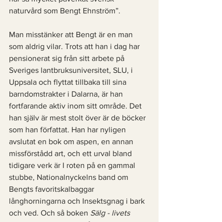
naturvård som Bengt Ehnström”. 
Man misstänker att Bengt är en man 
som aldrig vilar. Trots att han i dag har 
pensionerat sig från sitt arbete på 
Sveriges lantbruksuniversitet, SLU, i 
Uppsala och flyttat tillbaka till sina 
barndomstrakter i Dalarna, är han 
fortfarande aktiv inom sitt område. Det 
han själv är mest stolt över är de böcker 
som han författat. Han har nyligen 
avslutat en bok om aspen, en annan 
missförstådd art, och ett urval bland 
tidigare verk är I roten på en gammal 
stubbe, Nationalnyckelns band om 
Bengts favoritskalbaggar 
långhorningarna och Insektsgnag i bark 
och ved. Och så boken 
Sälg - livets 