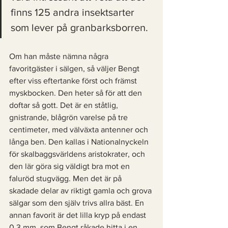
finns 125 andra insektsarter 
som lever på granbarksborren. 
Om han måste nämna några 
favoritgäster i sälgen, så väljer Bengt 
efter viss eftertanke först och främst 
myskbocken. Den heter så för att den 
doftar så gott. Det är en ståtlig, 
gnistrande, blågrön varelse på tre 
centimeter, med välväxta antenner och 
långa ben. Den kallas i Nationalnyckeln 
för skalbaggsvärldens aristokrater, och 
den lär göra sig väldigt bra mot en 
faluröd stugvägg. Men det är på 
skadade delar av riktigt gamla och grova 
sälgar som den själv trivs allra bäst. En 
annan favorit är det lilla kryp på endast 
0,3 mm, som Bengt råkade hitta i en 