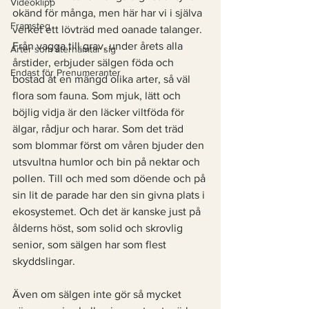
Videoklipp
okänd för många, men här har vi i själva 
Framsteg
verket ett lövträd med oanade talanger. 
Från vagga till grav, under årets alla 
Arter som återhämtar sig
årstider, erbjuder sälgen föda och 
Endast för Prenumeranter
bostad åt en mängd olika arter, så väl 
flora som fauna. Som mjuk, lätt och 
böjlig vidja är den läcker viltföda för 
älgar, rådjur och harar. Som det träd 
som blommar först om våren bjuder den 
utsvultna humlor och bin på nektar och 
pollen. Till och med som döende och på 
sin lit de parade har den sin givna plats i 
ekosystemet. Och det är kanske just på 
ålderns höst, som solid och skrovlig 
senior, som sälgen har som flest 
skyddslingar. 
Även om sälgen inte gör så mycket 