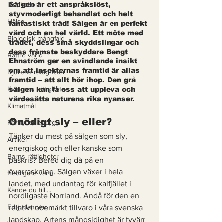
Inspiration
Sälgen är ett anspråkslöst, 
styvmoderligt behandlat och helt 
Hälsa
fantastiskt träd! Sälgen är en perfekt 
värd och en hel värld. Ett möte med 
Biologisk mångfald
trädet, dess små skyddslingar och 
dess främste beskyddare Bengt 
Bättre värld
Ehnström ger en svindlande insikt 
om att insekternas framtid är allas 
Djurens rättigheter
framtid – att allt hör ihop. Den grå 
Kvinnors rättigheter
sälgen kan få oss att uppleva och 
värdesätta naturens rika nyanser. 
Klimatmål
Onödigt sly – eller? 
Förnybar energi
Tänker du mest på sälgen som sly, 
Artikel
energiskog och eller kanske som 
Barns rättigheter
påskris? Bered dig då på en 
överraskning. Sälgen växer i hela 
fredligare värld
landet, med undantag för kalfjället i 
Kände du till....
nordligaste Norrland. Ändå för den en 
Erbjudanden
relativt obemärkt tillvaro i våra svenska 
landskap. Artens mångsidighet är tyvärr 