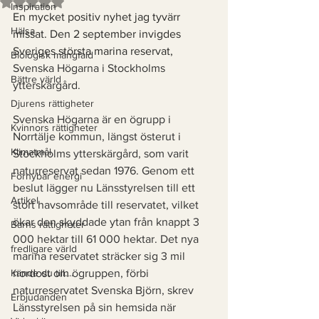
Betygsatt till NaN av 5 stjärnor.
Inspiration
En mycket positiv nyhet jag tyvärr 
Hälsa
missat. Den 2 september invigdes 
Sveriges största marina reservat, 
Biologisk mångfald
Svenska Högarna i Stockholms 
Bättre värld
ytterskärgård. 
Djurens rättigheter
Svenska Högarna är en ögrupp i 
Kvinnors rättigheter
Norrtälje kommun, längst österut i 
Klimatmål
Stockholms ytterskärgård, som varit 
naturreservat sedan 1976. Genom ett 
Förnybar energi
beslut lägger nu Länsstyrelsen till ett 
Artikel
stort havsområde till reservatet, vilket 
ökar den skyddade ytan från knappt 3 
Barns rättigheter
000 hektar till 61 000 hektar. Det nya 
fredligare värld
marina reservatet sträcker sig 3 mil 
Kände du till....
nordost om ögruppen, förbi 
naturreservatet Svenska Björn, skrev 
Erbjudanden
Länsstyrelsen på sin hemsida när 