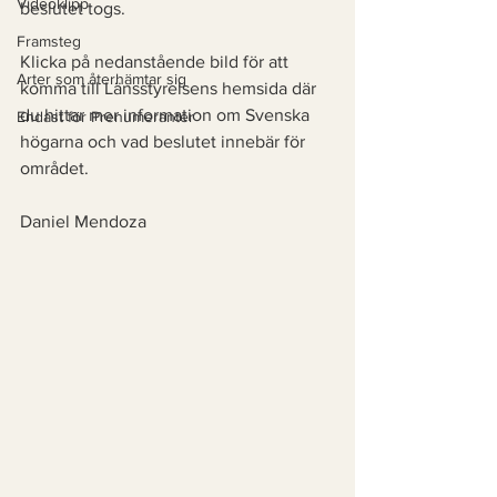
Videoklipp
beslutet togs. 
Framsteg
Klicka på nedanstående bild för att 
Arter som återhämtar sig
komma till Länsstyrelsens hemsida där 
du hittar mer information om Svenska 
Endast för Prenumeranter
högarna och vad beslutet innebär för 
området. 
Daniel Mendoza 