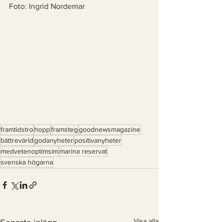
Foto: Ingrid Nordemar
framtidstro
hopp
framsteg
goodnewsmagazine
bättrevärld
godanyheter
positivanyheter
medvetenoptimsim
marina reservat
svenska högarna
Visa alla