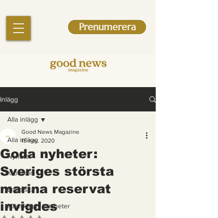
Prenumerera
Inlägg
Alla inlägg
Good News Magazine
Alla inlägg
15 nov. 2020
Goda nyheter:
Nyheter
Sveriges största
Krönikor
marina reservat
Engelska
invigdes
Mänskliga rättigheter