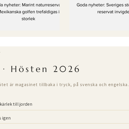
refaldigas i storlek
invigdes
a nyheter: Marint naturreservat i
Goda nyheter: Sveriges st
exikanska golfen trefaldigas i
reservat invigd
storlek
T
 · Hösten 2026
ätet är magasinet tillbaka i tryck, på svenska och engelska.
kärlek till jorden
 igen