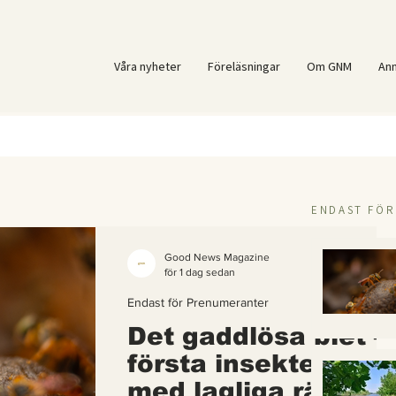
Våra nyheter
Föreläsningar
Om GNM
An
ENDAST FÖ
Good News Magazine
för 1 dag sedan
Endast för Prenumeranter
Det gaddlösa biet –
första insekten i vä
med lagliga rättigh