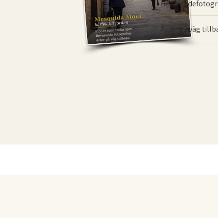
Bevarande­fotogr
Arter på väg till