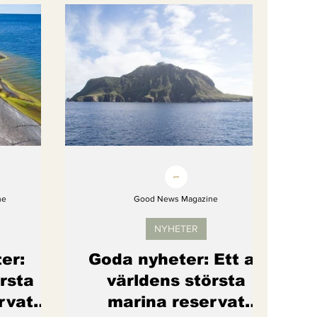
gi
Artikel
Barns rättigheter
om återhämtar sig
ne
Good News Magazine
NYHETER
er:
Goda nyheter: Ett av
rsta
världens största
rvat
marina reservat