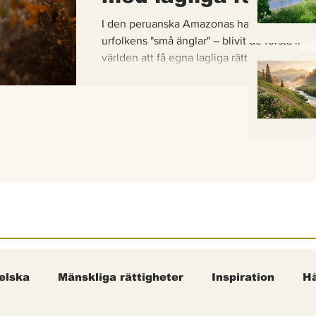
I den peruanska Amazonas har de gaddlösa
urfolkens "små änglar" – blivit de första inse
världen att få egna lagliga rättigheter. En b
om hur vetenskap, urfolkskunskap och jurid
samman för att skydda regnskogens minsta
pollinerare.
elska
Mänskliga rättigheter
Inspiration
Hä