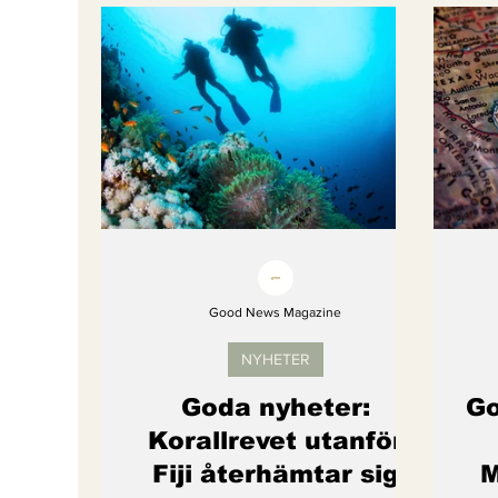
Bättre värld
Djurens rättigheter
fredligare värld
Kände du till....
Endast för Prenumeranter
Good News Magazine
NYHETER
Goda nyheter:
Go
Korallrevet utanför
Fiji återhämtar sig
M