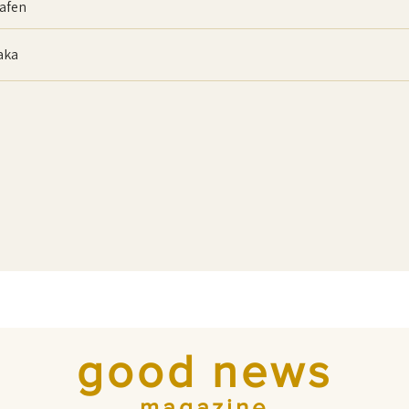
afen
baka
good news
magazine