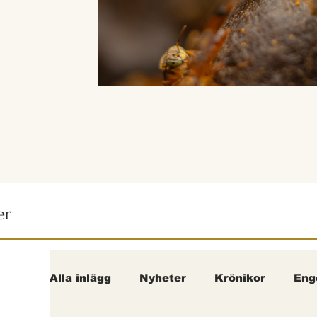
er
Alla inlägg
Nyheter
Krönikor
Eng