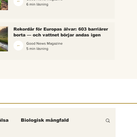
6 min läsning
 bina –
kterna i
erättelse
Rekordår för Europas älvar: 603 barriärer
ik gick
borta — och vattnet börjar andas igen
Good News Magazine
5 min läsning
lsa
Biologisk mångfald