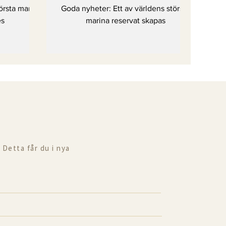
skapas
örsta marina
Goda nyheter: Ett av världens största
es
marina reservat skapas
 Detta får du i nya