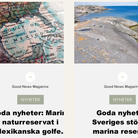
Kvinnors rättigheter
Klimatmål
Förnybar ener
Erbjudanden
Videoklipp
Framsteg
Arter s
Good News Magazine
Good News Magazi
NYHETER
NYHETER
da nyheter: Marint
Goda nyhet
naturreservat i
Sveriges stö
exikanska golfen
marina rese