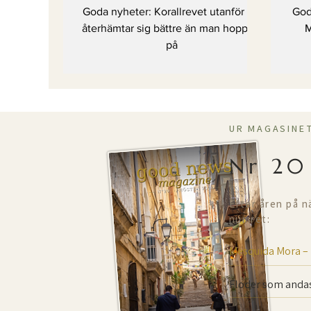
t
Goda nyheter: Korallrevet utanför Fiji
God
återhämtar sig bättre än man hoppats
M
på
UR MAGASINE
Nr 20
Efter åren på n
numret:
Mesquida Mora –
Floder som andas