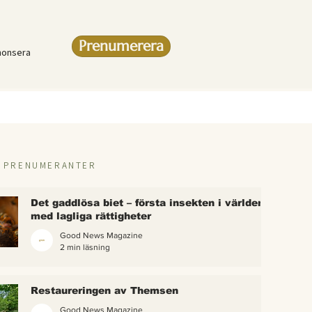
Prenumerera
nonsera
R PRENUMERANTER
Det gaddlösa biet – första insekten i världen
med lagliga rättigheter
Good News Magazine
2 min läsning
rlden
Restaureringen av Themsen
eter
Good News Magazine