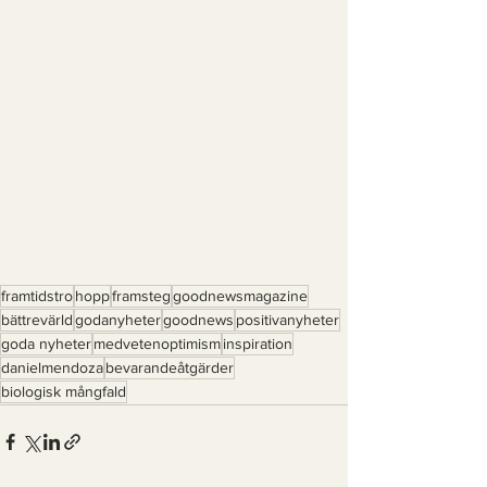
framtidstro
hopp
framsteg
goodnewsmagazine
bättrevärld
godanyheter
goodnews
positivanyheter
goda nyheter
medvetenoptimism
inspiration
danielmendoza
bevarandeåtgärder
biologisk mångfald