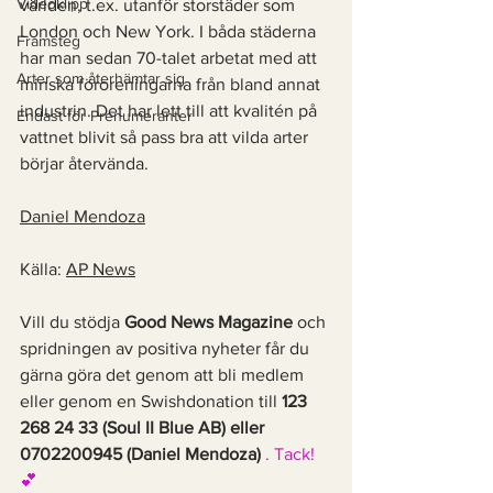
Videoklipp
världen, t.ex. utanför storstäder som 
London och New York. I båda städerna 
Framsteg
har man sedan 70-talet arbetat med att 
Arter som återhämtar sig
minska föroreningarna från bland annat 
industrin. Det har lett till att kvalitén på 
Endast för Prenumeranter
vattnet blivit så pass bra att vilda arter 
börjar återvända. 
Daniel Mendoza
Källa: 
AP News
Vill du stödja 
Good News Magazine
 och 
spridningen av positiva nyheter får du 
gärna göra det genom att bli medlem 
eller genom en Swishdonation till 
123 
268 24 33 (Soul II Blue AB) eller 
0702200945 (Daniel Mendoza) 
. Tack! 
💕