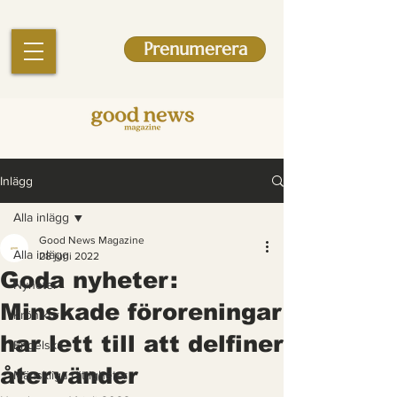
Prenumerera
Inlägg
Alla inlägg
Good News Magazine
Alla inlägg
28 juni 2022
Goda nyheter:
Nyheter
Minskade föroreningar
Krönikor
har lett till att delfiner
Engelska
återvänder
Mänskliga rättigheter