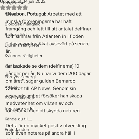
Uppdaterat:
14 juli 2022
Inspiration
Betygsatt till NaN av 5 stjärnor.
Hälsa
Lissabon, Portugal
: Arbetet med att 
minska föroreningarna har haft 
Biologisk mångfald
framgång och lett till att antalet delfiner 
Bättre värld
som simmar från Atlanten in i floden 
Tejos mynning ökat avsevärt på senare 
Djurens rättigheter
år. 
Kvinnors rättigheter
"Vi brukade se dem (delfinerna) 10 
Klimatmål
gånger per år. Nu har vi dem 200 dagar 
Förnybar energi
om året", säger guiden Bernardo 
Artikel
Queiroz till AP News. Genom sin 
reseverksamhet försöker han skapa  
Barns rättigheter
medvetenhet om vikten av och 
fredligare värld
fördelarna med att skydda naturen. 
Kände du till....
Detta är en mycket positiv utveckling 
Erbjudanden
som även noteras på andra håll i 