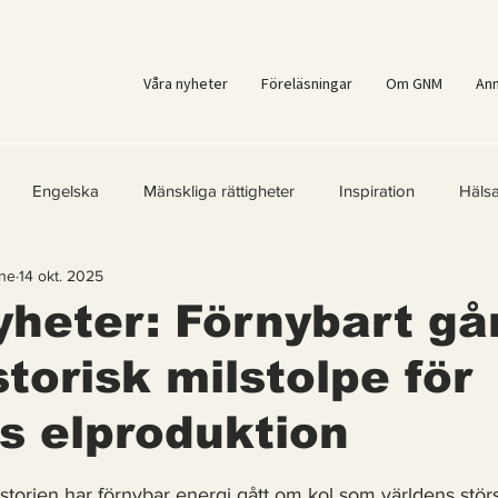
Våra nyheter
Föreläsningar
Om GNM
An
Engelska
Mänskliga rättigheter
Inspiration
Häls
ne
14 okt. 2025
er
Kvinnors rättigheter
Klimatmål
Förnybar energi
heter: Förnybart gå
storisk milstolpe för
ärld
Kände du till....
Erbjudanden
Videoklipp
Fr
s elproduktion
ast för Prenumeranter
 5 stjärnor.
storien har förnybar energi gått om kol som världens största