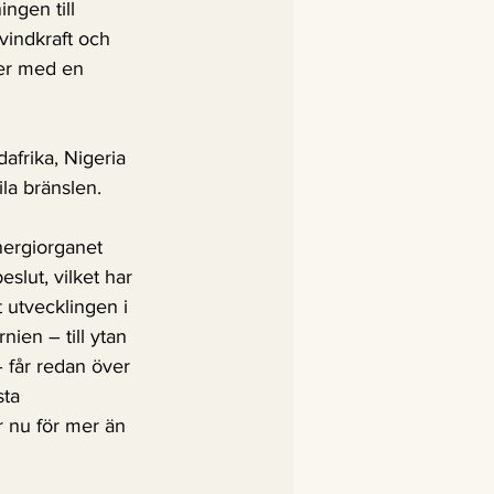
ngen till 
 vindkraft och 
ler med en 
afrika, Nigeria 
la bränslen. 
nergiorganet 
slut, vilket har 
t utvecklingen i 
nien – till ytan 
 får redan över 
sta 
r nu för mer än 