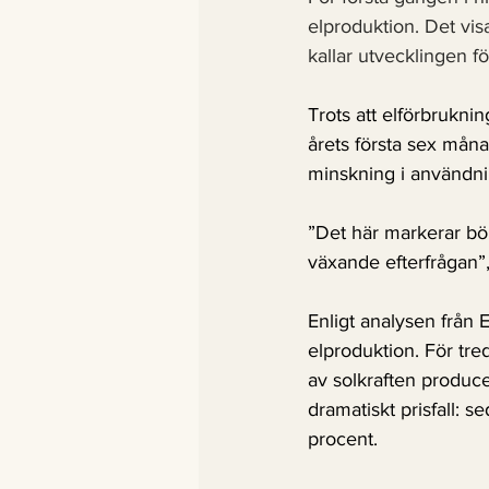
elproduktion. Det vi
kallar utvecklingen f
Trots att elförbruknin
årets första sex måna
minskning i användni
”Det här markerar bö
växande efterfrågan”,
Enligt analysen från 
elproduktion. För tred
av solkraften produc
dramatiskt prisfall:
procent.