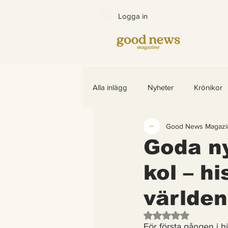
Logga in
Alla inlägg
Nyheter
Krönikor
Good News Magazi
Bättre värld
Djurens rättighet
Goda ny
kol – hi
Barns rättigheter
fredligare v
världen
Arter som återhämtar sig
End
Betygsatt till NaN av
För första gången i hi