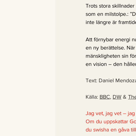
Trots stora skillnad
som en milstolpe.: ”De
inte längre är framti
Att förnybar energi n
en ny berättelse. När
mänskligheten sin för
en vision – den håller
Text: Daniel Mendoz
Källa: 
BBC
, 
DW
 & 
The
Jag vet, jag vet – ja
Om du uppskattar Good
du swisha en gåva till