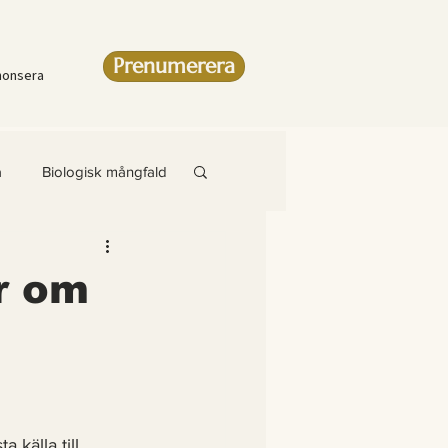
Prenumerera
nonsera
a
Biologisk mångfald
Artikel
r om
amsteg
 källa till 