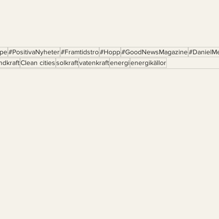
pe
#PositivaNyheter
#Framtidstro
#Hopp
#GoodNewsMagazine
#DanielM
ndkraft
Clean cities
solkraft
vatenkraft
energi
energikällor