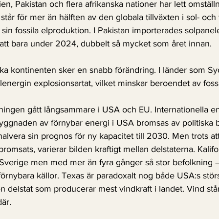
n, Pakistan och flera afrikanska nationer har lett omställni
står för mer än hälften av den globala tillväxten i sol- och
 sin fossila elproduktion. I Pakistan importerades solpane
watt bara under 2024, dubbelt så mycket som året innan.
a kontinenten sker en snabb förändring. I länder som Syd
lenergin explosionsartat, vilket minskar beroendet av fossi
lningen gått långsammare i USA och EU. Internationella e
yggnaden av förnybar energi i USA bromsas av politiska be
alvera sin prognos för ny kapacitet till 2030. Men trots at
msats, varierar bilden kraftigt mellan delstaterna. Kalifor
m Sverige men med mer än fyra gånger så stor befolkning –
n förnybara källor. Texas är paradoxalt nog både USA:s stör
n delstat som producerar mest vindkraft i landet. Vind stå
där.