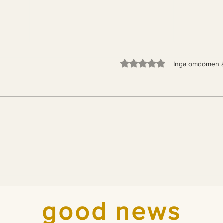
Betygsatt till 0 av 5 stjärno
Inga omdömen 
För första gången på
God
700 år: en tredjedel av
Mea
Italien är skog
år 
good news