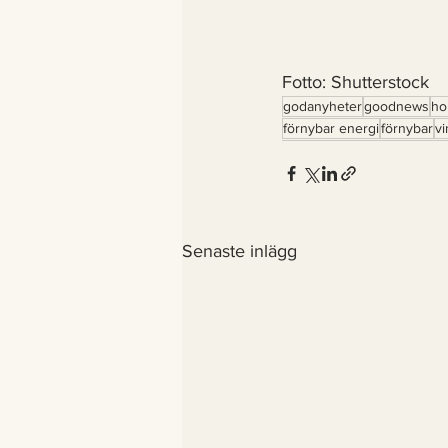
Fotto: Shutterstock 
godanyheter
goodnews
ho
förnybar energi
förnybar
vi
Senaste inlägg