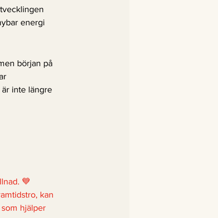
tvecklingen 
rnybar energi 
 men början på 
ar 
är inte längre 
llnad. 💙
amtidstro, kan 
d som hjälper 