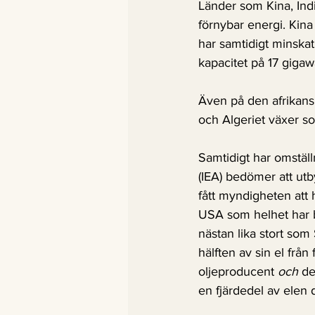
Länder som Kina, Indie
förnybar energi. Kina 
har samtidigt minskat
kapacitet på 17 giga
Även på den afrikansk
och Algeriet växer so
Samtidigt har omstäl
(IEA) bedömer att utb
fått myndigheten att h
USA som helhet har bro
nästan lika stort so
hälften av sin el frå
oljeproducent 
och
 de
en fjärdedel av elen 