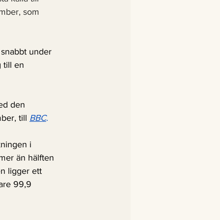
Ember, som 
å snabbt under 
ill en  
med den 
r, till 
BBC
.
ningen i 
 mer än hälften 
 ligger ett 
are 99,9 