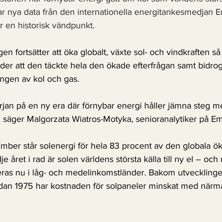
sar nya data från den internationella energitankesmedjan 
ör en historisk vändpunkt.
gen fortsätter att öka globalt, växte sol- och vindkraften s
der att den täckte hela den ökade efterfrågan samt bidrog t
ngen av kol och gas.
rjan på en ny era där förnybar energi håller jämna steg 
 säger Malgorzata Wiatros-Motyka, senioranalytiker på Embe
Ember står solenergi för hela 83 procent av den globala ök
je året i rad är solen världens största källa till ny el – och
eras nu i låg- och medelinkomstländer. Bakom utvecklingen
 sedan 1975 har kostnaden för solpaneler minskat med närm