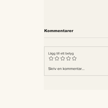
Kommentarer
Lägg till ett betyg
Indiens tigrar blir fler –
Skriv en kommentar...
nu bygger landet
passager åt dem