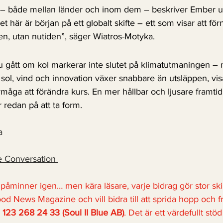
er – både mellan länder och inom dem – beskriver Ember u
t här är början på ett globalt skifte – ett som visar att fö
den, utan nutiden”, säger Wiatros-Motyka.
u gått om kol markerar inte slutet på klimatutmaningen –
 sol, vind och innovation växer snabbare än utsläppen, vis
måga att förändra kurs. En mer hållbar och ljusare framtid 
 redan på att ta form.
a
 Conversation 
g påminner igen… men kära läsare, varje bidrag gör stor ski
 News Magazine och vill bidra till att sprida hopp och fr
 
123 268 24 33 (Soul II Blue AB)
. Det är ett värdefullt stö